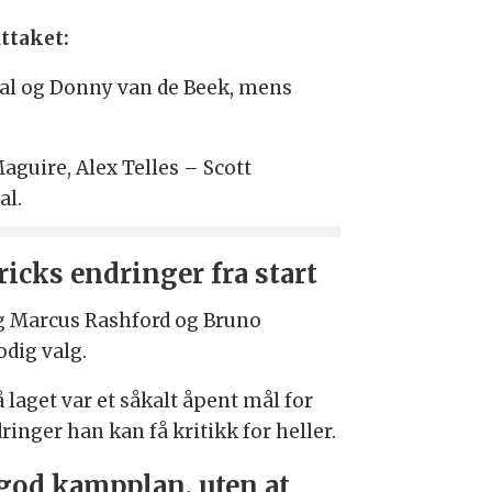
ttaket:
tial og Donny van de Beek, mens
aguire, Alex Telles – Scott
al.
ricks endringer fra start
lig Marcus Rashford og Bruno
odig valg.
 laget var et såkalt åpent mål for
dringer han kan få kritikk for heller.
god kampplan, uten at