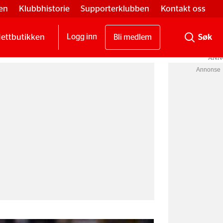
en
Klubbhistorie
Supporterklubben
Kontakt oss
ettbutikken
Logg inn
Bli medlem
Annonse