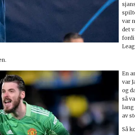
sjan
spilt
var 
det 
ford
Leag
en.
En an
var J
og d
så va
lang 
av st
Så ko