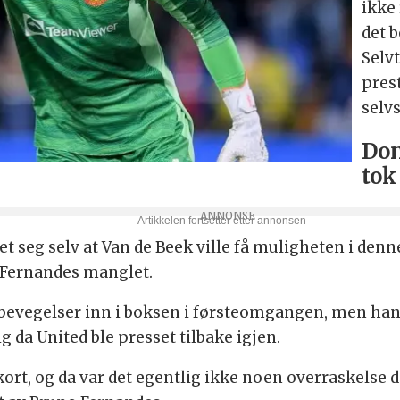
ikke 
det 
Selvt
prest
selv
Don
tok
t seg selv at Van de Beek ville få muligheten i denne
n Fernandes manglet.
evegelser inn i boksen i førsteomgangen, men han bl
da United ble presset tilbake igjen.
ort, og da var det egentlig ikke noen overraskelse d