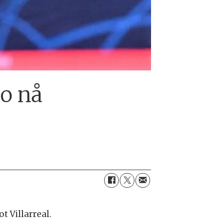
ho nå
 Villarreal.