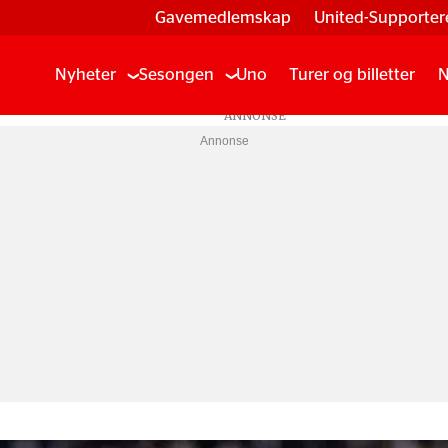
Gavemedlemskap
United-Supporter
Nyheter
Sesongen
Uno
Turer og billetter
N
Annonse