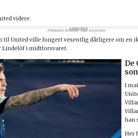
ted videre.
 til United ville fungert vesentlig dårligere om en
 Lindelöf i midtforsvaret.
De 
som
I ma
Unit
Vill
Vill
han 
Her f