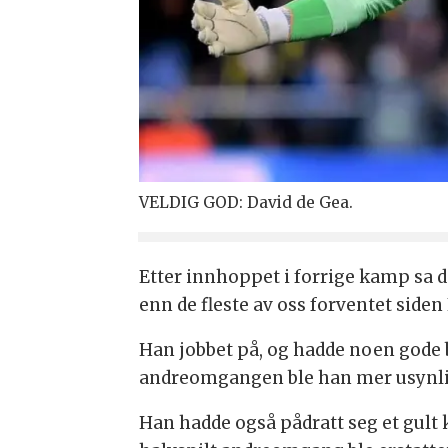
VELDIG GOD: David de Gea.
Etter innhoppet i forrige kamp sa de
enn de fleste av oss forventet side
Han jobbet på, og hadde noen gode b
andreomgangen ble han mer usynlig 
Han hadde også pådratt seg et gult k