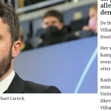
all
den
De f
Villa
frus
Her s
kamp
even
etter
Rash
minut
Unit
ael Carrick.
likev
Villa