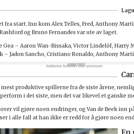
Lagu
get fra start. Inn kom Alex Telles, Fred, Anthony Mar
ashford og Bruno Fernandes var ute av laget.
e Gea – Aaron Wan-Bissaka, Victor Lindelöf, Harry M
 – Jadon Sancho, Cristiano Ronaldo, Anthony Marti
Car
o mest produktive spillerne fra de siste årene, nem
perform i det siste, men det var likevel et ganske m
over vil gjøre noen endringer, og Van de Beek inn på
er i alle fall at han ikke er redd for å gjøre noen en
En 