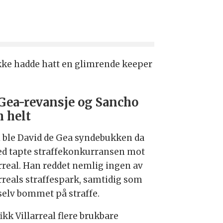
 ikke hadde hatt en glimrende keeper
Gea-revansje og Sancho
 helt
i ble David de Gea syndebukken da
ed tapte straffekonkurransen mot
arreal. Han reddet nemlig ingen av
arreals straffespark, samtidig som
selv bommet på straffe.
ikk Villarreal flere brukbare