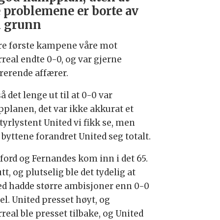
e problemene er borte av
 grunn
ire første kampene våre mot
rreal endte 0-0, og var gjerne
trerende affærer.
å det lenge ut til at 0-0 var
planen, det var ikke akkurat et
tyrlystent United vi fikk se, men
 byttene forandret United seg totalt.
ford og Fernandes kom inn i det 65.
t, og plutselig ble det tydelig at
ed hadde større ambisjoner enn 0-0
el. United presset høyt, og
rreal ble presset tilbake, og United