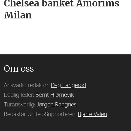
Chelsea banket Amorims
Milan
Om oss
Ansvarlig redaktør:
Dag Langerød
Daglig leder:
Bernt Hjørnevik
Turansvarlig:
Jørgen Rangnes
Redaktør United-Supporteren:
Bjarte Valen