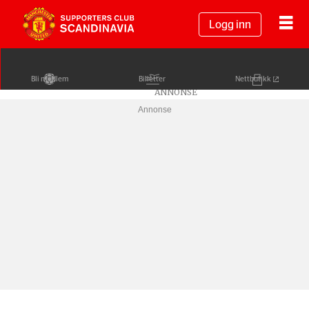
Logg inn
Bli medlem
Billetter
Nettbutikk
Annonse