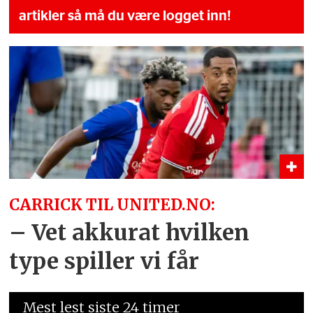
artikler så må du være logget inn!
CARRICK TIL UNITED.NO:
– Vet akkurat hvilken
type spiller vi får
Mest lest siste 24 timer