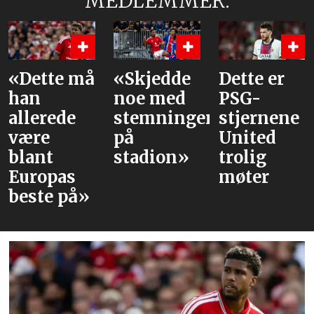
MEDLEMMER:
e må
«Skjedde
Dette er
Våre
noe med
PSG-
vurder
de
stemningen
stjernene
av lag
på
United
mot P
stadion»
trolig
as
møter
på»