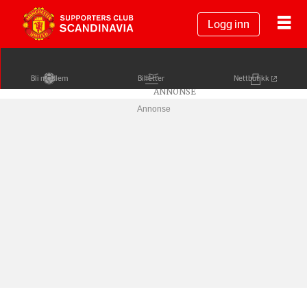
Logg inn
Bli medlem
Billetter
Nettbutikk
Annonse