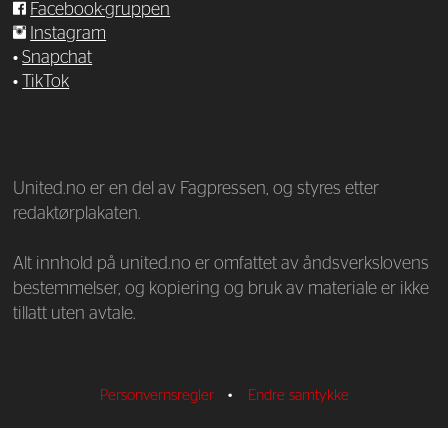
Facebook-gruppen
Instagram
•
Snapchat
•
TikTok
—
United.no er en del av Fagpressen, og styres etter
redaktørplakaten.
Alt innhold på united.no er omfattet av åndsverkslovens
bestemmelser, og kopiering og bruk av materiale er ikke
tillatt uten avtale.
Personvernsregler
•
Endre samtykke