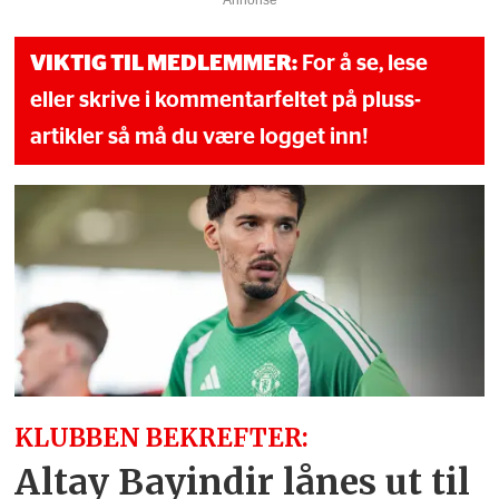
Annonse
VIKTIG TIL MEDLEMMER:
For å se, lese
eller skrive i kommentarfeltet på pluss-
artikler så må du være logget inn!
KLUBBEN BEKREFTER:
Altay Bayindir lånes ut til