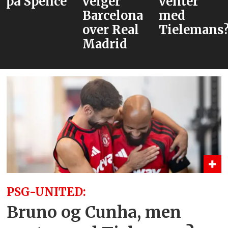
på Spence
velger
venter
Barcelona
med
over Real
Tielemans?
Madrid
PSG-UNITED:
Bruno og Cunha, men