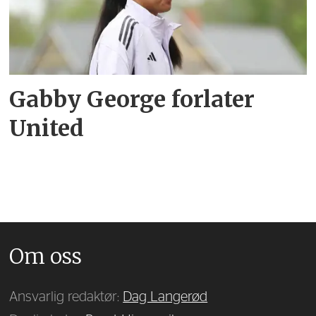
Gabby George forlater
United
Om oss
Ansvarlig redaktør:
Dag Langerød