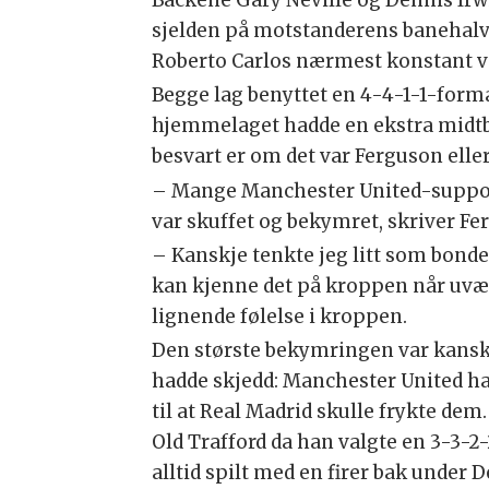
sjelden på motstanderens banehalv
Roberto Carlos nærmest konstant va
Begge lag benyttet en 4-4-1-1-form
hjemmelaget hadde en ekstra midtban
besvart er om det var Ferguson eller 
– Mange Manchester United-support
var skuffet og bekymret, skriver Fer
– Kanskje tenkte jeg litt som bonde
kan kjenne det på kroppen når uvære
lignende følelse i kroppen.
Den største bekymringen var kanskj
hadde skjedd: Manchester United ha
til at Real Madrid skulle frykte de
Old Trafford da han valgte en 3-3-2
alltid spilt med en firer bak under D