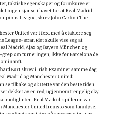
eter, taktiske egenskaper og formkurve er
det ingen sjanse i havet for at Real Madrid
ampions League, skrev John Carlin i The
ster United var i ferd med å etablere seg
s League-æran (det skulle vise seg at
Real Madrid, Ajax og Bayern München og
ti-grep om turneringen; ikke før Barcelona de
 dominant).
hard Kurt skrev i Irish Examiner samme dag
eal Madrid og Manchester United:
nn se tilbake og si: Dette var den beste tiden.
erset dekket av en rød, ugjennomtrengelig sky.
ke muligheten. Real Madrid-spillerne var
n Manchester United fremsto som tannløse.
n, vanligvis ansikter på aggressivitet, var