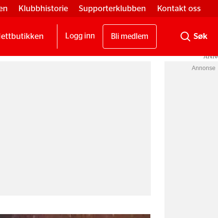
en
Klubbhistorie
Supporterklubben
Kontakt oss
ettbutikken
Logg inn
Bli medlem
Annonse