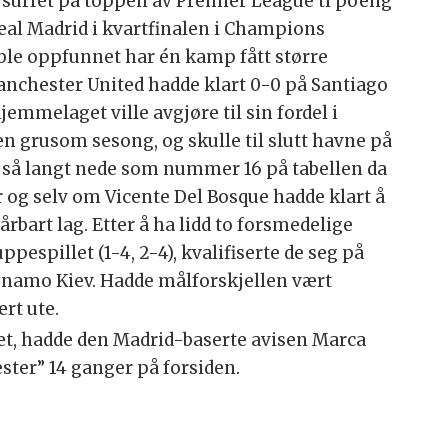
surfet på toppen av Premier League ti poeng
eal Madrid i kvartfinalen i Champions
ble oppfunnet har én kamp fått større
anchester United hadde klart 0-0 på Santiago
jemmelaget ville avgjøre til sin fordel i
n grusom sesong, og skulle til slutt havne på
t så langt nede som nummer 16 på tabellen da
 og selv om Vicente Del Bosque hadde klart å
årbart lag. Etter å ha lidd to forsmedelige
espillet (1-4, 2-4), kvalifiserte de seg på
namo Kiev. Hadde målforskjellen vært
rt ute.
t, hadde den Madrid-baserte avisen Marca
ster” 14 ganger på forsiden.