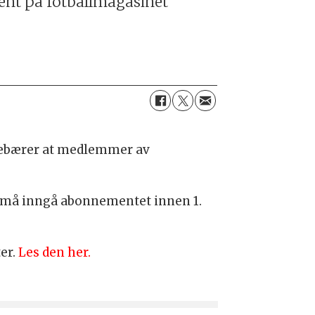
ment på fotballmagasinet
nnebærer at medlemmer av
12 må inngå abonnementet innen 1.
er.
Les den her.