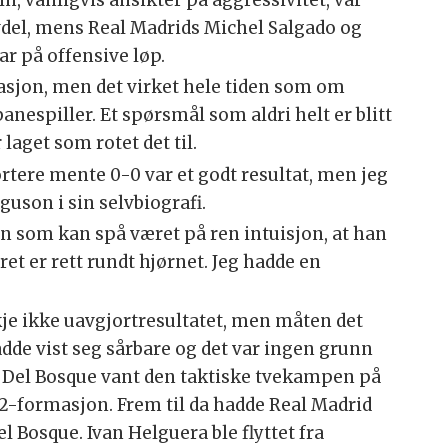
del, mens Real Madrids Michel Salgado og
r på offensive løp.
asjon, men det virket hele tiden som om
espiller. Et spørsmål som aldri helt er blitt
laget som rotet det til.
ere mente 0-0 var et godt resultat, men jeg
guson i sin selvbiografi.
n som kan spå været på ren intuisjon, at han
t er rett rundt hjørnet. Jeg hadde en
e ikke uavgjortresultatet, men måten det
dde vist seg sårbare og det var ingen grunn
m. Del Bosque vant den taktiske tvekampen på
-2-formasjon. Frem til da hadde Real Madrid
el Bosque. Ivan Helguera ble flyttet fra