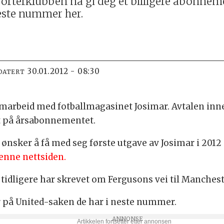
upporterklubben nå gi deg et billigere abonne
neste nummer her.
30.01.2012 - 08:30
DATERT
amarbeid med fotballmagasinet Josimar. Avtalen i
t på årsabonnementet.
 ønsker å få med seg første utgave av Josimar i 20
denne nettsiden.
 tidligere har skrevet om Fergusons vei til Manchest
r på United-saken de har i neste nummer.