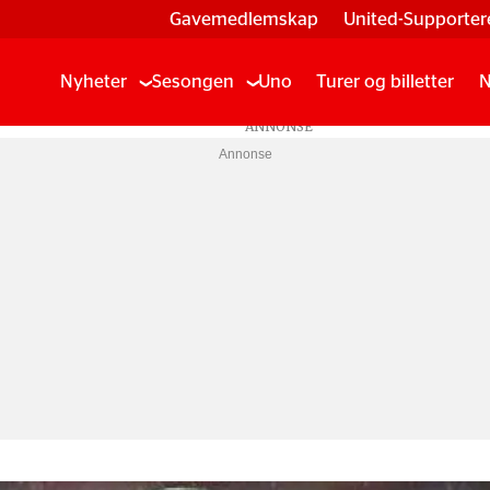
Gavemedlemskap
United-Supporter
Nyheter
Sesongen
Uno
Turer og billetter
N
Annonse