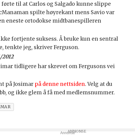
førte til at Carlos og Salgado kunne slippe
McManaman spilte høyrekant mens Savio var
en eneste ortodokse midtbanespilleren
kke fortjente suksess. Å bruke kun en sentral
 tenkte jeg, skriver Ferguson.
1/2012
simar tidligere har skrevet om Fergusons vei
nt på Josimar
på denne nettsiden
. Velg at du
ubb, og ikke glem å få med medlemsnummer.
IMAR
Annonse