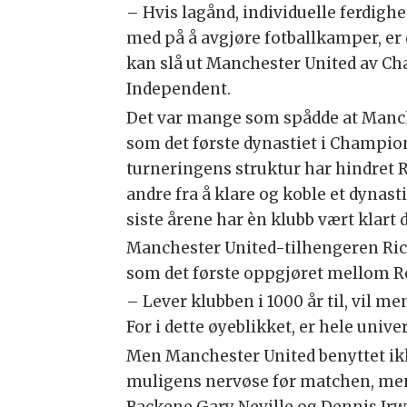
– Hvis lagånd, individuelle ferdigh
med på å avgjøre fotballkamper, er 
kan slå ut Manchester United av Ch
Independent.
Det var mange som spådde at Manche
som det første dynastiet i Champion
turneringens struktur har hindret 
andre fra å klare og koble et dynas
siste årene har èn klubb vært klart
Manchester United-tilhengeren Ric
som det første oppgjøret mellom R
– Lever klubben i 1000 år til, vil me
For i dette øyeblikket, er hele univ
Men Manchester United benyttet ik
muligens nervøse før matchen, me
Backene Gary Neville og Dennis Irwi