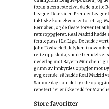
Champions League-pokalen), og de 
foran nærmeste rival da de møtte R
League. Ikke siden Premier League 
taktiske konsekvenser for et lag. M
Bernabeu, og de fleste forventet at h
returoppgjøret. Real Madrid hadde e
femteplass i La Liga. De hadde vær
John Toshack fikk fyken i november
rette opp skuta, var de fremdels et s
nederlag mot Bayern München i grupp
grunn av innbyrdes oppgjør mot Dy
avgjørende, så hadde Real Madrid væ
Samme dag som det første oppgjøre
repetert ”Vi er ikke redd for Manche
Store favoritter