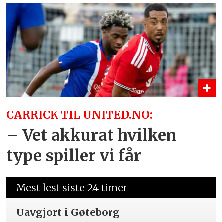
CARRICK TIL UNITED.NO:
– Vet akkurat hvilken
type spiller vi får
Mest lest siste 24 timer
Uavgjort i Gøteborg