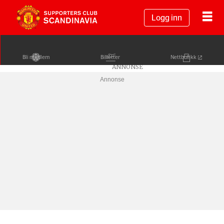
Logg inn
Bli medlem
Billetter
Nettbutikk
Annonse