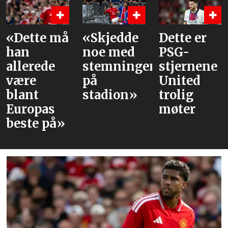
«Skjedde
Dette er
Våre
noe med
PSG-
vurderinge
stemningen
stjernene
av laget
på
United
mot PSG
stadion»
trolig
møter