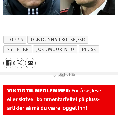
TOPP 6
OLE GUNNAR SOLSKJÆR
NYHETER
JOSÉ MOURINHO
PLUSS
Annonse
VIKTIG TIL MEDLEMMER:
For å se, lese
eller skrive i kommentarfeltet på pluss-
artikler så må du være logget inn!