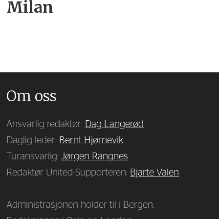
Milan
Om oss
Ansvarlig redaktør:
Dag Langerød
Daglig leder:
Bernt Hjørnevik
Turansvarlig:
Jørgen Rangnes
Redaktør United-Supporteren:
Bjarte Valen
Administrasjonen holder til i Bergen.