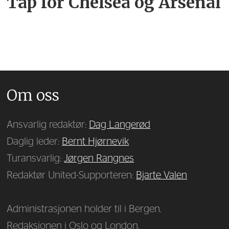
Tap for Chelsea og Arsenal
Om oss
Ansvarlig redaktør:
Dag Langerød
Daglig leder:
Bernt Hjørnevik
Turansvarlig:
Jørgen Rangnes
Redaktør United-Supporteren:
Bjarte Valen
Administrasjonen holder til i Bergen.
Redaksjonen i Oslo og London.