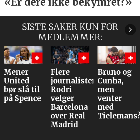
«Er dere ikke bekymret?»
SISTE SAKER KUN FOR
MEDLEMMER:
Flere
Bruno og
Hva er
journalister:
Cunha,
alternative
Rodri
men
velger
venter
Barcelona
med
over Real
Tielemans?
Madrid