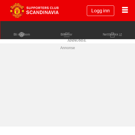
Logg inn
Bli medlem
Billetter
Nettbutikk
Annonse