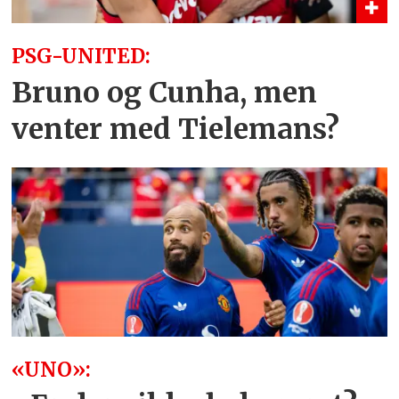
PSG-UNITED:
Bruno og Cunha, men
venter med Tielemans?
«UNO»: