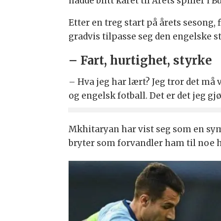
hadde blitt kåret til Årets spiller 
Etter en treg start på årets sesong
gradvis tilpasse seg den engelske st
– Fart, hurtighet, styrke
– Hva jeg har lært? Jeg tror det må 
og engelsk fotball. Det er det jeg gjø
Mkhitaryan har vist seg som en symp
bryter som forvandler ham til noe 