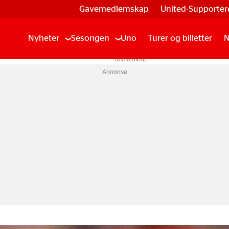
Gavemedlemskap
United-Supporter
Nyheter
Sesongen
Uno
Turer og billetter
N
Annonse