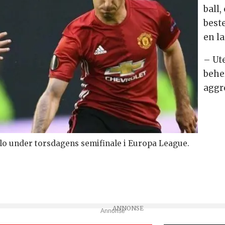
ball,
beste
en l
– Ut
beher
aggre
lo under torsdagens semifinale i Europa League.
Annonse