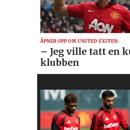
ÅPNER OPP OM UNITED-EXITEN:
– Jeg ville tatt en k
klubben