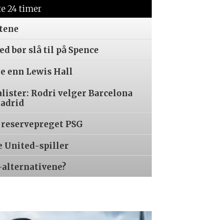
te 24 timer
tene
d bør slå til på Spence
re enn Lewis Hall
alister: Rodri velger Barcelona
Madrid
 reservepreget PSG
e United-spiller
-alternativene?