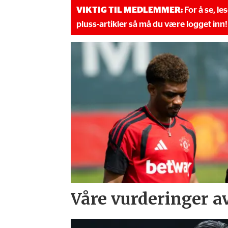
VIKTIG TIL MEDLEMMER:
For å se, le
pluss-artikler så må du være logget inn!
Våre vurderinger a