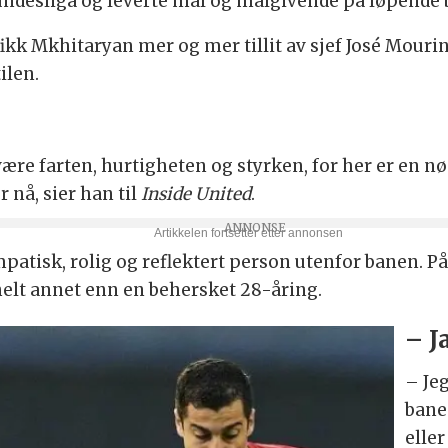
i Bundesliga og leverte mål og målgivende på løpende 
, fikk Mkhitaryan mer og mer tillit av sjef José Mour
ilen.
være farten, hurtigheten og styrken, for her er en nø
r nå, sier han til
Inside United
.
atisk, rolig og reflektert person utenfor banen. På
helt annet enn en behersket 28-åring.
– J
– Je
bane
elle