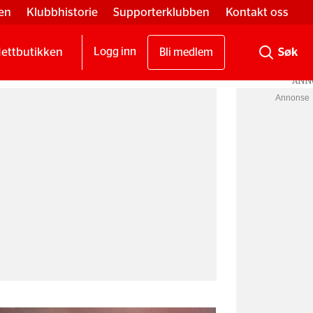
en
Klubbhistorie
Supporterklubben
Kontakt oss
ettbutikken
Logg inn
Bli medlem
Annonse