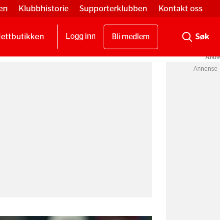
en
Klubbhistorie
Supporterklubben
Kontakt oss
ettbutikken
Logg inn
Bli medlem
Annonse