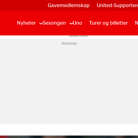
Gavemedlemskap
United-Supporter
Nyheter
Sesongen
Uno
Turer og billetter
N
Annonse