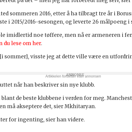
rberedt på det – men jeg har forberedt meg selv, sie
 sommeren 2016, etter å ha tilbragt tre år i Borus
este i 2015/2016-sesongen, og leverte 26 målpoeng i 
 imidlertid noe tøffere, men nå er armeneren i ferd
n du lese om her
.
i sommer], visste jeg at dette ville være en utfordrin
uttet når han beskriver sin nye klubb.
 blant de beste klubbene i verden for meg. Manchest
 en må akseptere det, sier Mkhitaryan.
er for ingenting, sier han videre.