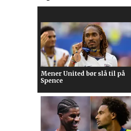
 til på
Flere journalister: Rodri vel
Barcelona over Real Madrid