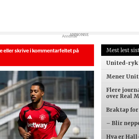
Annonse
Mest lest sis
se eller skrive i kommentarfeltet på
United-ryk
Mener Unite
Flere journ
over Real 
Braktap for
– Blir nepp
Hva er Hall