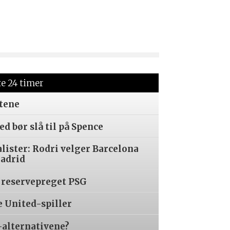
te 24 timer
tene
d bør slå til på Spence
alister: Rodri velger Barcelona
Madrid
 reservepreget PSG
e United-spiller
-alternativene?