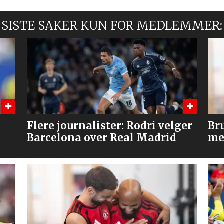
SISTE SAKER KUN FOR MEDLEMMER:
ger
Bruno og Cunha, men venter
Hv
med Tielemans?