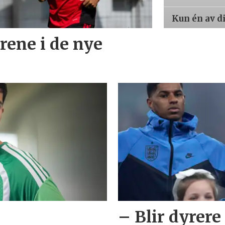
Kun én av d
trene i de nye
– Blir dyrere