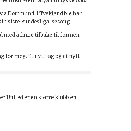
r Henrikh Mkhitaryan til tyske
Bild
.
sia Dortmund. I Tyskland ble han
sin siste Bundesliga-sesong.
 med å finne tilbake til formen
g for meg. Et nytt lag og et nytt
er United er en større klubb en