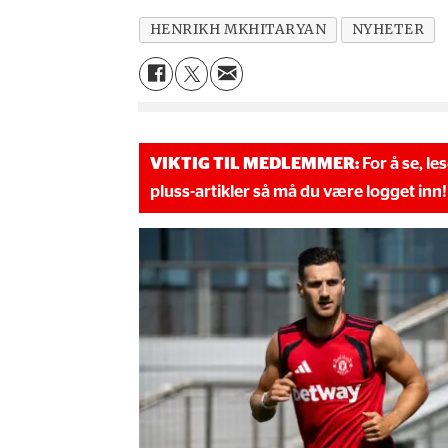
HENRIKH MKHITARYAN
NYHETER
VIKTIG TIL MEDLEMMER:
For å se, le
pluss-artikler så må du være logget inn!