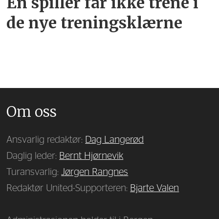
Én spiller får ikke trene i
de nye treningsklærne
Om oss
Ansvarlig redaktør:
Dag Langerød
Daglig leder:
Bernt Hjørnevik
Turansvarlig:
Jørgen Rangnes
Redaktør United-Supporteren:
Bjarte Valen