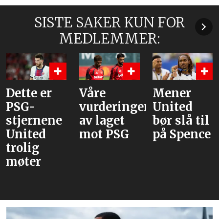
SISTE SAKER KUN FOR
MEDLEMMER:
Dette er
Våre
Mener
PSG-
vurderinger
United
stjernene
av laget
bør slå til
United
mot PSG
på Spence
trolig
møter