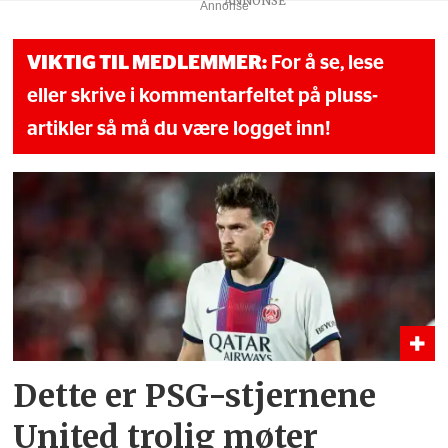
Annonse
VIKTIG TIL MEDLEMMER:
For å se, lese
eller skrive i kommentarfeltet på pluss-
artikler så må du være logget inn!
Dette er PSG-stjernene
United trolig møter