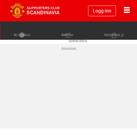
Logg inn
Bli medlem
Billetter
Nettbutikk
Annonse