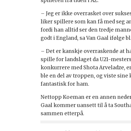
spilleren fra tiden i AZ.
– Jeg er ikke overrasket over sukse
liker spillere som kan få med seg an
fordi han alltid ser den tredje mann
godt i England, sa Van Gaal ifølge bl
– Det er kanskje overraskende at ha
spille for landslaget da U21-mester
konkurrere med Shota Arveladze, en 
ble en del av troppen, og viste sine
fantastisk for ham.
Nettopp Koeman er en annen nederle
Gaal kommer uansett til å ta Sout
sammen etterpå.