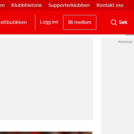
en
Klubbhistorie
Supporterklubben
Kontakt oss
ettbutikken
Logg inn
Bli medlem
Annonse