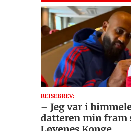
REISEBREV:
– Jeg var i himmele
datteren min fram
Løvenes Konge