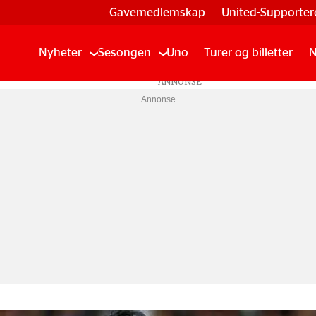
Gavemedlemskap
United-Supporter
Nyheter
Sesongen
Uno
Turer og billetter
N
Annonse