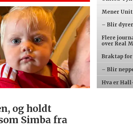
Mener Unite
– Blir dyre
Flere journ
over Real 
Braktap for
– Blir nepp
Hva er Hall
n, og holdt
 som Simba fra