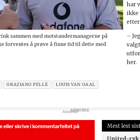
har 
ikke
etter
– Je
n drink sammen med motstandermanagerne på
forventes å prøve å finne tid til dette med
valgt
utfo
her.
GRAZIANO PELLÈ
LOUIS VAN GAAL
Annonse
Mest lest sis
se eller skrive i kommentarfeltet på
United-ryk