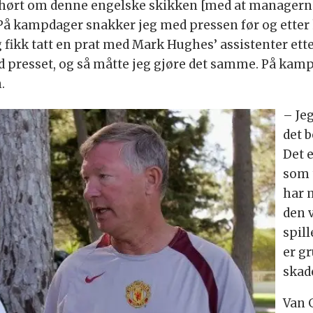
 hørt om denne engelske skikken [med at managerne 
. På kampdager snakker jeg med pressen før og ette
g fikk tatt en prat med Mark Hughes’ assistenter et
resset, og så måtte jeg gjøre det samme. På kampdag
.
– Jeg
det b
Det 
som 
har 
den 
spill
er gr
skade
Van 