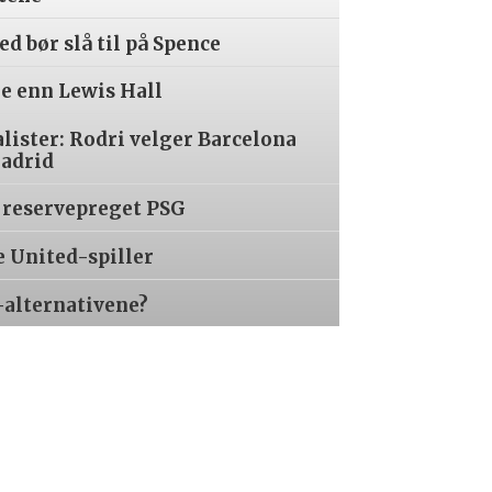
d bør slå til på Spence
re enn Lewis Hall
alister: Rodri velger Barcelona
Madrid
 reservepreget PSG
e United-spiller
-alternativene?