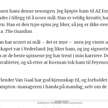
ssen hans denne sesongen. Jeg kjøpte ham til AZ for
dre i tillegg til å score mål. Han er veldig kreativ
en. Han er den type spiss jeg liker, så jeg er ikke ov
.a.
The Guardian
.
n har scoret ni mål – det er mye – men jeg visste a
skapet var i Nederland. Jeg liker ham, og jeg signe
av de beste spissene jeg har trent i min karriere. 
 kvaliteter, og så etter at Koeman tok ham til Feyen
nder Van Gaal har god kjennskap til, og forholdet 
hampton-manageren i handa på mandag, selv om de 