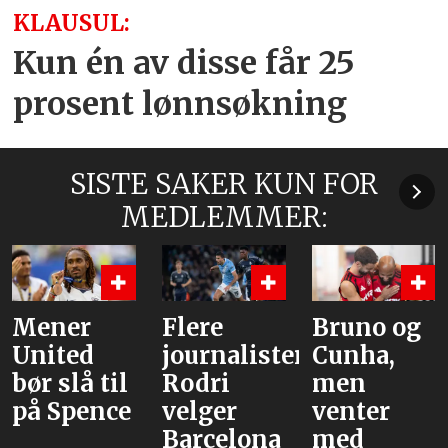
KLAUSUL:
Kun én av disse får 25
prosent lønnsøkning
SISTE SAKER KUN FOR
MEDLEMMER:
Mener
Flere
Bruno og
United
journalister:
Cunha,
bør slå til
Rodri
men
på Spence
velger
venter
Barcelona
med