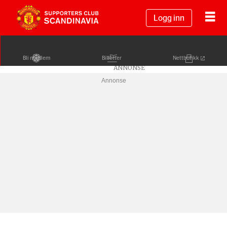
Logg inn
Bli medlem
Billetter
Nettbutikk
Annonse