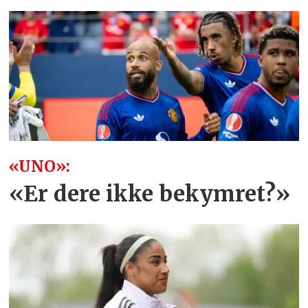
«UNO»:
«Er dere ikke bekymret?»