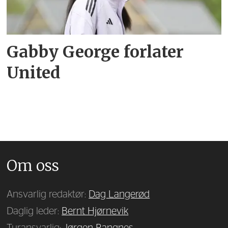
Gabby George forlater
United
Om oss
Ansvarlig redaktør:
Dag Langerød
Daglig leder:
Bernt Hjørnevik