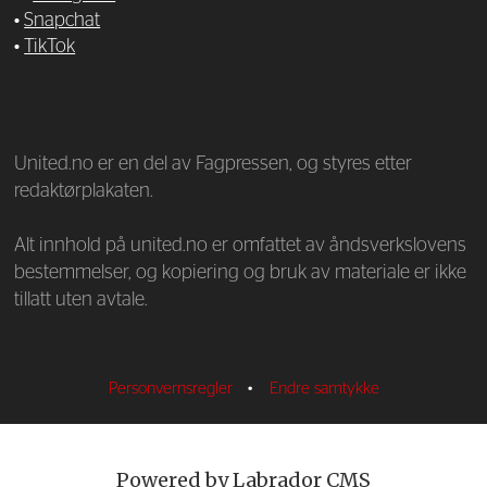
•
Snapchat
•
TikTok
—
United.no er en del av Fagpressen, og styres etter
redaktørplakaten.
Alt innhold på united.no er omfattet av åndsverkslovens
bestemmelser, og kopiering og bruk av materiale er ikke
tillatt uten avtale.
Personvernsregler
•
Endre samtykke
Powered by Labrador CMS