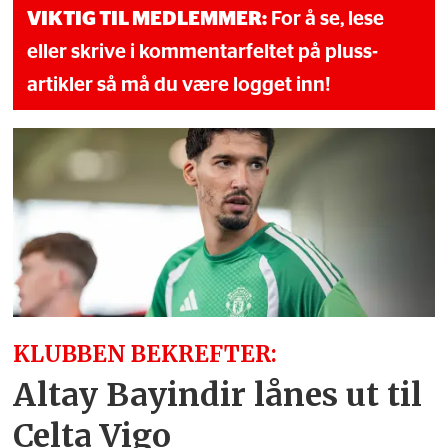
VIKTIG TIL MEDLEMMER:
For å se, lese
eller skrive i kommentarfeltet på pluss-
artikler så må du være logget inn!
KLUBBEN BEKREFTER:
Altay Bayindir lånes ut til
Celta Vigo