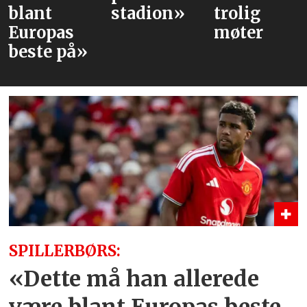
blant
stadion»
trolig
Europas
møter
beste på»
SPILLERBØRS:
«Dette må han allerede
være blant Europas beste