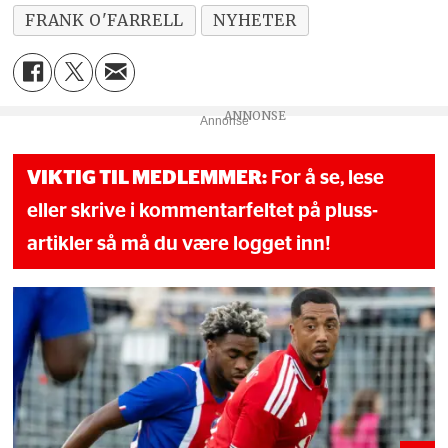
FRANK O'FARRELL
NYHETER
Annonse
VIKTIG TIL MEDLEMMER:
For å se, lese
eller skrive i kommentarfeltet på pluss-
artikler så må du være logget inn!