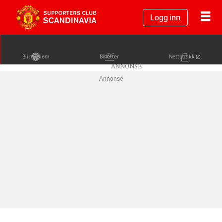
Logg inn
Bli medlem
Billetter
Nettbutikk
Annonse