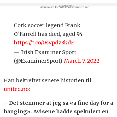
Cork soccer legend Frank
O’Farrell has died, aged 94
https://t.co/0sVpdz3kdE
— Irish Examiner Sport
(@ExaminerSport)
March 7, 2022
Han bekreftet senere historien til
united.no
:
– Det stemmer at jeg sa «a fine day for a
hanging». Avisene hadde spekulert en