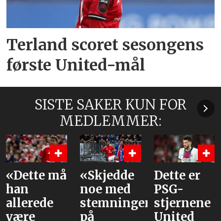
Terland scoret sesongens
første United-mål
SISTE SAKER KUN FOR
MEDLEMMER:
«Dette må
«Skjedde
Dette er
han
noe med
PSG-
allerede
stemningen
stjernene
være
på
United