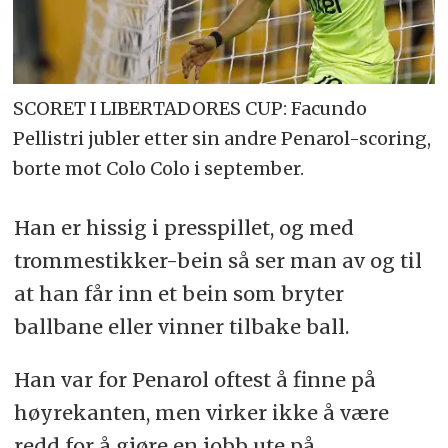
SCORET I LIBERTADORES CUP: Facundo
Pellistri jubler etter sin andre Penarol-scoring,
borte mot Colo Colo i september.
Han er hissig i presspillet, og med
trommestikker-bein så ser man av og til
at han får inn et bein som bryter
ballbane eller vinner tilbake ball.
Han var for Penarol oftest å finne på
høyrekanten, men virker ikke å være
redd for å gjøre en jobb ute på