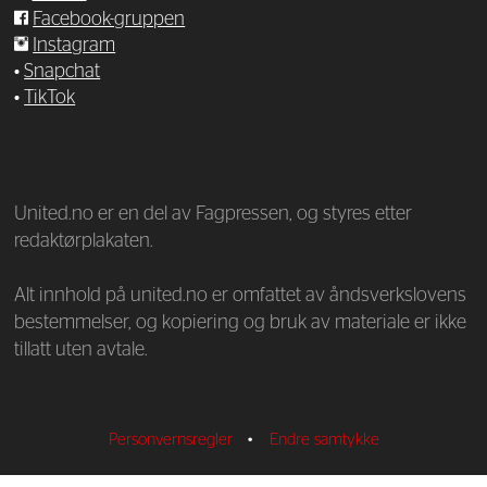
Facebook-gruppen
Instagram
•
Snapchat
•
TikTok
—
United.no er en del av Fagpressen, og styres etter
redaktørplakaten.
Alt innhold på united.no er omfattet av åndsverkslovens
bestemmelser, og kopiering og bruk av materiale er ikke
tillatt uten avtale.
Personvernsregler
•
Endre samtykke