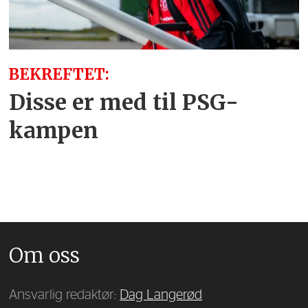
BEKREFTET:
Disse er med til PSG-
kampen
Om oss
Ansvarlig redaktør:
Dag Langerød