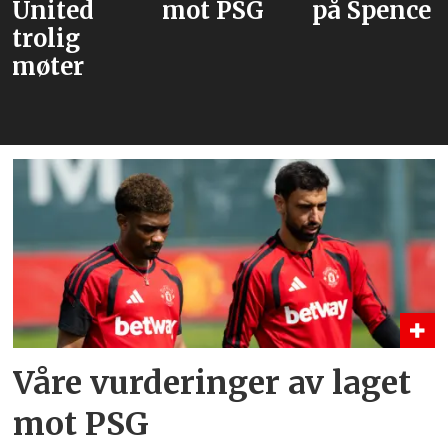
mot PSG
på Spence
velger
Barcelon
over Real
Madrid
Våre vurderinger av laget
mot PSG