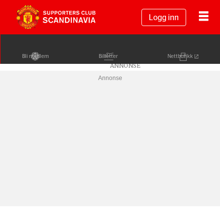
Logg inn
Bli medlem
Billetter
Nettbutikk
Annonse