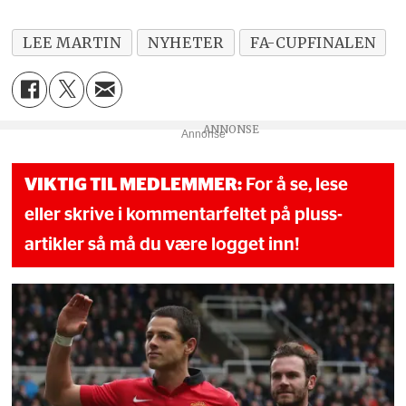
LEE MARTIN
NYHETER
FA-CUPFINALEN
Annonse
VIKTIG TIL MEDLEMMER:
For å se, lese
eller skrive i kommentarfeltet på pluss-
artikler så må du være logget inn!