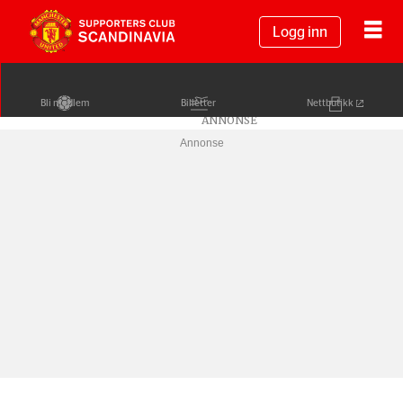
Logg inn
Bli medlem
Billetter
Nettbutikk
Annonse