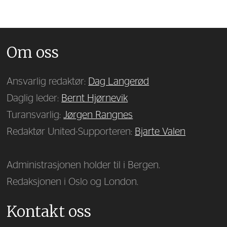
Om oss
Ansvarlig redaktør:
Dag Langerød
Daglig leder:
Bernt Hjørnevik
Turansvarlig:
Jørgen Rangnes
Redaktør United-Supporteren:
Bjarte Valen
Administrasjonen holder til i Bergen.
Redaksjonen i Oslo og London.
Kontakt oss