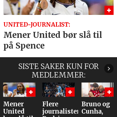
UNITED-JOURNALIST:
Mener United bør slå til
på Spence
SISTE SAKER KUN FOR
MEDLEMMER:
Flere
Bruno og
Hva er
journalister:
Cunha,
alternative