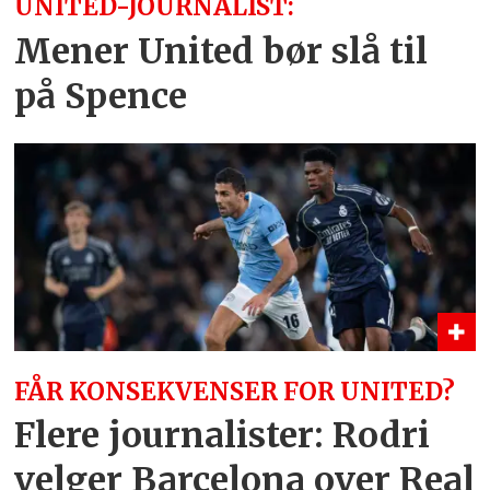
UNITED-JOURNALIST:
Mener United bør slå til
på Spence
FÅR KONSEKVENSER FOR UNITED?
Flere journalister: Rodri
velger Barcelona over Real