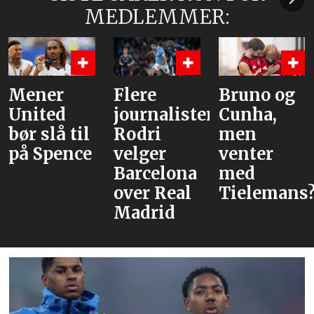
MEDLEMMER:
Mener
Flere
Bruno og
United
journalister:
Cunha,
bør slå til
Rodri
men
på Spence
velger
venter
Barcelona
med
over Real
Tielemans
Madrid