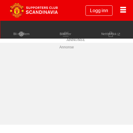
Logg inn
Bli medlem
Billetter
Nettbutikk
Annonse