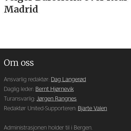
Madrid
Om oss
Ansvarlig redaktør:
Dag Langerød
Daglig leder:
Bernt Hjørnevik
Turansvarlig:
Jørgen Rangnes
Redaktør United-Supporteren:
Bjarte Valen
Administrasjonen holder til i Bergen.