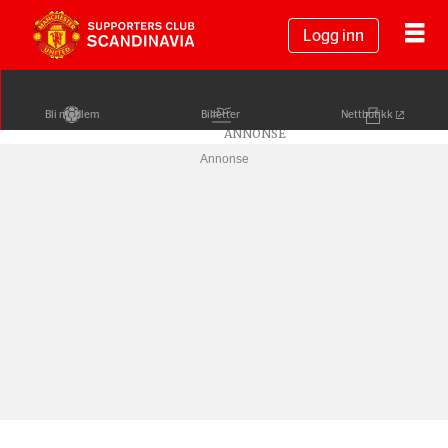
Logg inn
Bli medlem
Billetter
Nettbutikk
Annonse