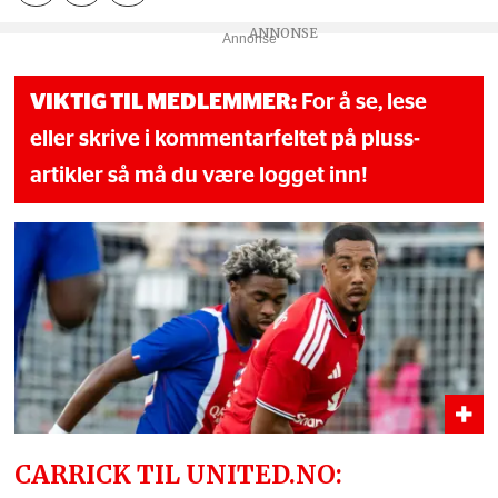
Annonse
VIKTIG TIL MEDLEMMER:
For å se, lese
eller skrive i kommentarfeltet på pluss-
artikler så må du være logget inn!
CARRICK TIL UNITED.NO: