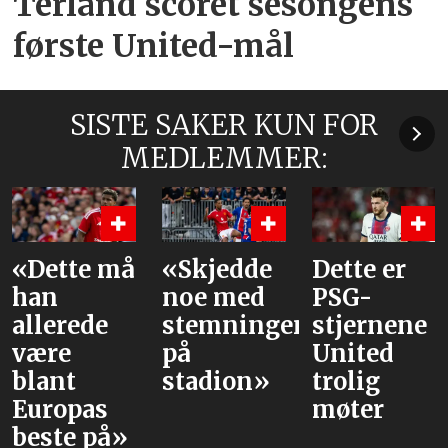
Terland scoret sesongens
første United-mål
SISTE SAKER KUN FOR
MEDLEMMER:
«Dette må
«Skjedde
Dette er
han
noe med
PSG-
allerede
stemningen
stjernene
være
på
United
blant
stadion»
trolig
Europas
møter
beste på»