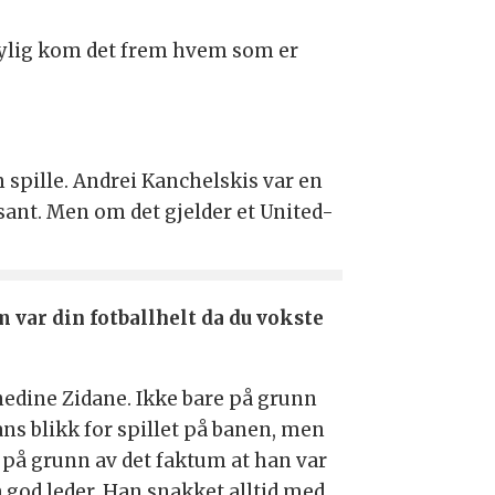
ylig kom det frem hvem som er
m spille. Andrei Kanchelskis var en
ssant. Men om det gjelder et United-
 var din fotballhelt da du vokste
nedine Zidane. Ikke bare på grunn
ans blikk for spillet på banen, men
 på grunn av det faktum at han var
å god leder. Han snakket alltid med