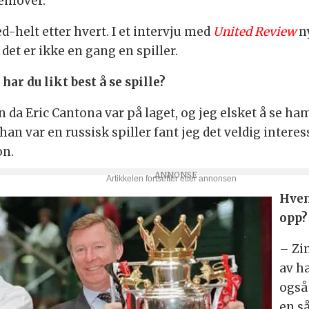
remover.
-helt etter hvert. I et intervju med
United Review
n
 det er ikke en gang en spiller.
ar du likt best å se spille?
n da Eric Cantona var på laget, og jeg elsket å se ha
an var en russisk spiller fant jeg det veldig intere
on.
Hvem
opp?
–
Zi
av h
også
en s