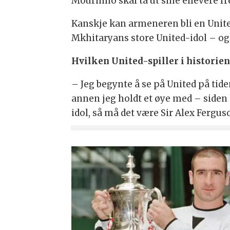
Mourinho skal ta ut sine ellevere f
Kanskje kan armeneren bli en United
Mkhitaryans store United-idol
– og
Hvilken United-spiller i historien h
– Jeg begynte å se på United på tide
annen jeg holdt et øye med – siden h
idol, så må det være Sir Alex Fergus