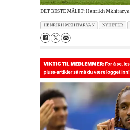
DET BESTE MÅLET: Henrikh Mkhitaryan
HENRIKH MKHITARYAN
NYHETER
VIKTIG TIL MEDLEMMER:
For å se, le
pluss-artikler så må du være logget inn!