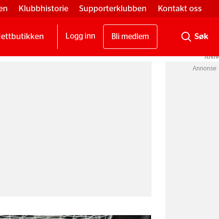
en
Klubbhistorie
Supporterklubben
Kontakt oss
ettbutikken
Logg inn
Bli medlem
Annonse