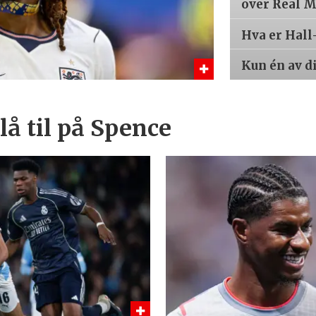
over Real 
Hva er Hall
Kun én av d
å til på Spence