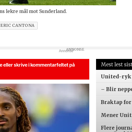
s lekre mål mot Sunderland.
ERIC CANTONA
Annonse
Mest lest sis
se eller skrive i kommentarfeltet på
United-ryk
– Blir nepp
Braktap for
Mener Unite
Flere journ