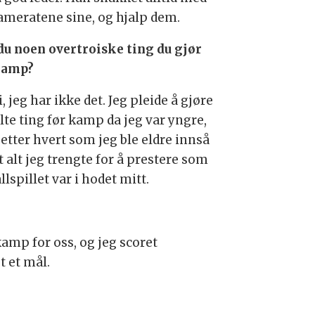
ameratene sine, og hjalp dem.
du noen overtroiske ting du gjør
kamp?
, jeg har ikke det. Jeg pleide å gjøre
lte ting før kamp da jeg var yngre,
etter hvert som jeg ble eldre innså
t alt jeg trengte for å prestere som
llspillet var i hodet mitt.
kamp for oss, og jeg scoret
t et mål.