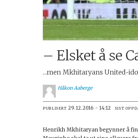
– Elsket å se C
…men Mkhitaryans United-idol 
Håkon
Aaberge
29.12.2016 - 14:12
PUBLISERT
SIST OPP
Henrikh Mkhitaryan begynner å finn