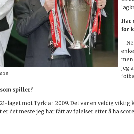
lagk
Har 
før 
–
Nei
enke
men 
jeg a
son.
fotba
 som spiller?
1-laget mot Tyrkia i 2009. Det var en veldig viktig 
 er det meste jeg har fått av følelser etter å ha score