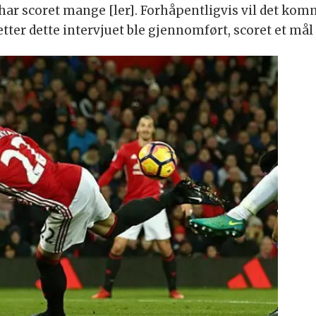
g har scoret mange [ler]. Forhåpentligvis vil det ko
etter dette intervjuet ble gjennomført, scoret et må