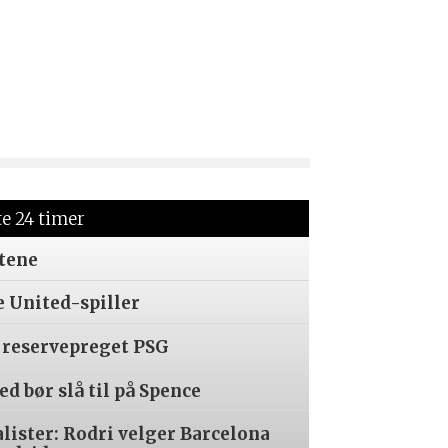
te 24 timer
tene
e United-spiller
 reservepreget PSG
d bør slå til på Spence
alister: Rodri velger Barcelona