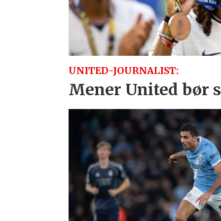
UNITED-JOURNALIST:
Mener United bør sl