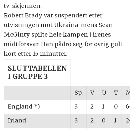
tv-skjermen.
Robert Brady var suspendert etter
utvisningen mot Ukraina, mens Sean
McGinty spilte hele kampen i irenes
midtforsvar. Han pådro seg for øvrig gult
kort etter 15 minutter.
SLUTTABELLEN
I GRUPPE 3
Sp.
V
U
T
M
England *)
3
2
1
0
6
Irland
3
2
0
1
2