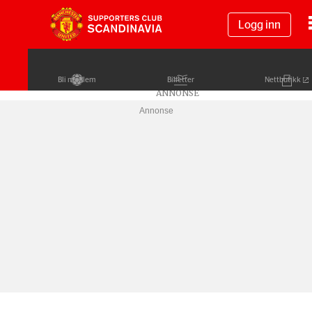
Logg inn
Bli medlem
Billetter
Nettbutikk
Annonse