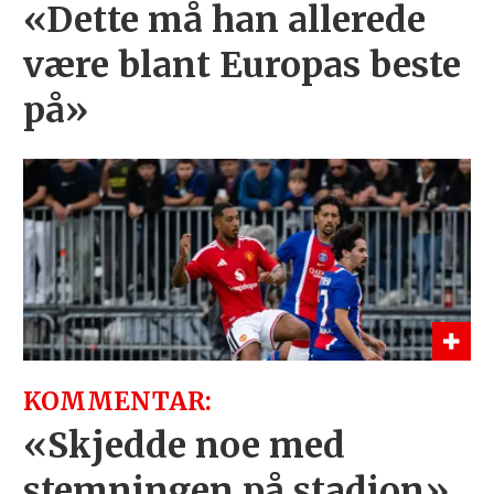
«Dette må han allerede
være blant Europas beste
på»
KOMMENTAR:
«Skjedde noe med
stemningen på stadion»