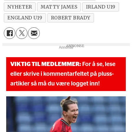
NYHETER
MATTY JAMES
IRLAND U19
ENGLAND U19
ROBERT BRADY
Annonse
VIKTIG TIL MEDLEMMER:
For å se, lese
eller skrive i kommentarfeltet på pluss-
artikler så må du være logget inn!