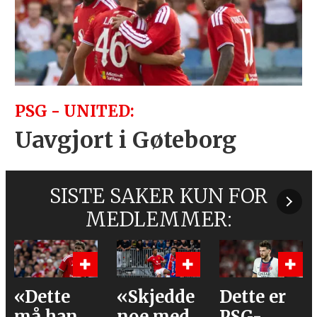
PSG - UNITED:
Uavgjort i Gøteborg
SISTE SAKER KUN FOR
MEDLEMMER:
e
«Skjedde
Dette er
Våre
an
noe med
PSG-
vurder