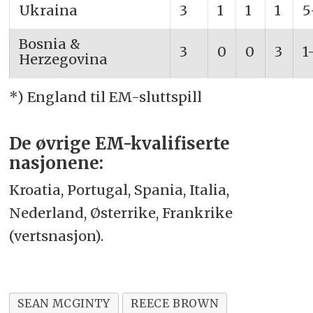
Ukraina
3
1
1
1
5
Bosnia &
3
0
0
3
1
Herzegovina
*) England til EM-sluttspill
De øvrige EM-kvalifiserte
nasjonene:
Kroatia, Portugal, Spania, Italia,
Nederland, Østerrike, Frankrike
(vertsnasjon).
SEAN MCGINTY
REECE BROWN