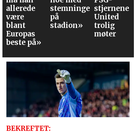
de
stemningen
stjernene
av lage
på
United
mot P
stadion»
trolig
as
møter
 på»
BEKREFTET: