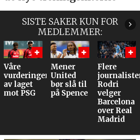
SISTE SAKER KUN FOR
MEDLEMMER:
Mener
Flere
Bruno og
r
United
journalister:
Cunha,
bør slå til
Rodri
men
på Spence
velger
venter
Barcelona
med
over Real
Tielemans
Madrid