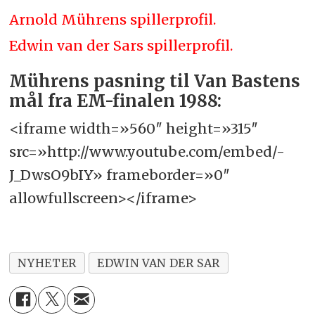
Arnold Mührens spillerprofil.
Edwin van der Sars spillerprofil.
Mührens pasning til Van Bastens
mål fra EM-finalen 1988:
<iframe width=»560″ height=»315″
src=»http://www.youtube.com/embed/-
J_DwsO9bIY» frameborder=»0″
allowfullscreen></iframe>
NYHETER
EDWIN VAN DER SAR