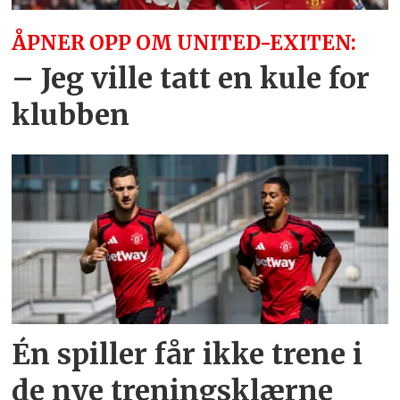
ÅPNER OPP OM UNITED-EXITEN:
– Jeg ville tatt en kule for
klubben
Én spiller får ikke trene i
de nye treningsklærne