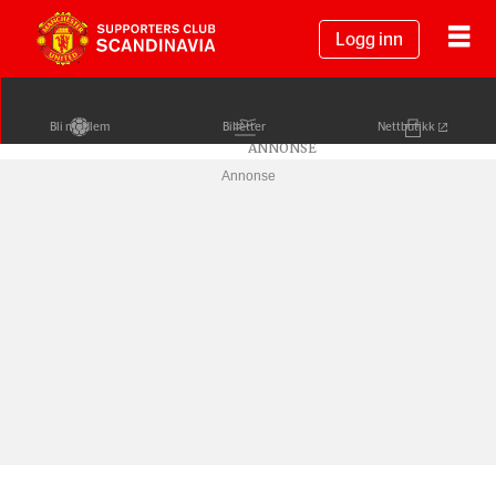
Logg inn
Bli medlem
Billetter
Nettbutikk
Annonse