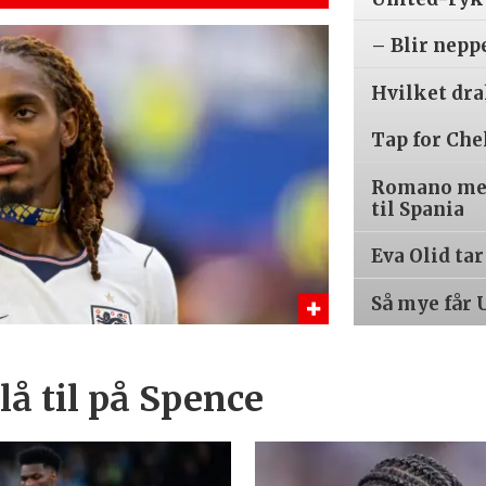
– Blir nepp
Hvilket dr
Tap for Che
Romano med
til Spania
Eva Olid ta
Så mye får 
å til på Spence