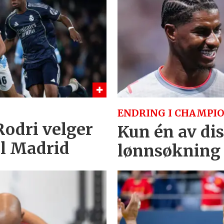
ENDRING I CHAMPIO
 Rodri velger
Kun én av dis
al Madrid
lønnsøkning