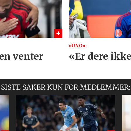
«UNO»:
en venter
«Er dere ikk
SISTE SAKER KUN FOR MEDLEMMER: