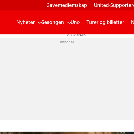
Gavemedlemskap
United-Supporter
Nyheter
Sesongen
Uno
Turer og billetter
N
Annonse