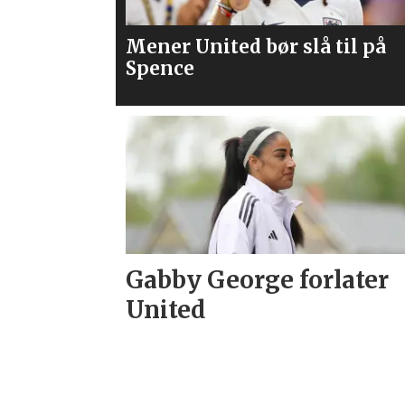
 til på
Flere journalister: Rodri vel
Barcelona over Real Madrid
Gabby George forlater
United