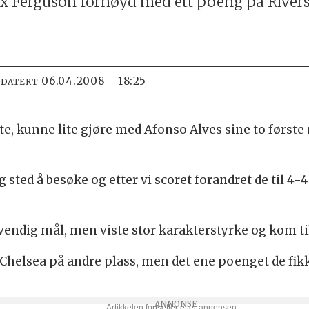
ex Ferguson fornøyd med ett poeng på Rivers
06.04.2008 - 18:25
PDATERT
ste, kunne lite gjøre med Afonso Alves sine to første
ig sted å besøke og etter vi scoret forandret de til 4-
dvendig mål, men viste stor karakterstyrke og kom ti
l Chelsea på andre plass, men det ene poenget de f