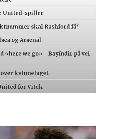
e United-spiller
aktnummer skal Rashford få?
lsea og Arsenal
 «here we go» - Bayïndir på vei
r over kvinnelaget
United for Vitek