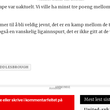
tape var uaktuelt. Vi ville ha minst tre poeng mellom 
mmer til å bli veldig jevnt, det er en kamp mellom d
å en vanskelig ligainnspurt, det er ikke gitt at de 
IDDLESBROUGH
Annonse
Mest lest sis
se eller skrive i kommentarfeltet på
United-ryk