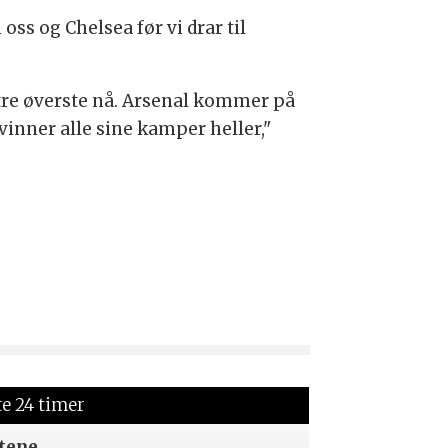
oss og Chelsea før vi drar til
e tre øverste nå. Arsenal kommer på
vinner alle sine kamper heller,"
te 24 timer
tene