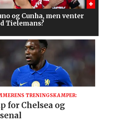
a er alternativene?
– Åpne for
MMERENS TRENINGSKAMPER:
p for Chelsea og
senal