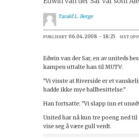
Edwin van der Sar var som Al
Tarald
L. Berge
06.04.2008 - 18:25
PUBLISERT
SIST OP
Edwin van der Sar, en av uniteds be
kampen uttalte han til MUTV:
"Vi visste at Riverside er et vanskel
hadde ikke mye ballbesittelse."
Han fortsatte: "Vi slapp inn et unø
United har nå kun tre poeng ned ti
vise seg å være gull verdt.