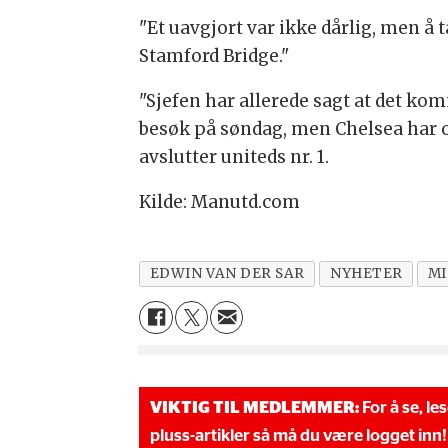
"Et uavgjort var ikke dårlig, men å 
Stamford Bridge."
"Sjefen har allerede sagt at det ko
besøk på søndag, men Chelsea har ogs
avslutter uniteds nr. 1.
Kilde: Manutd.com
EDWIN VAN DER SAR
NYHETER
M
VIKTIG TIL MEDLEMMER:
For å se, le
pluss-artikler så må du være logget inn!