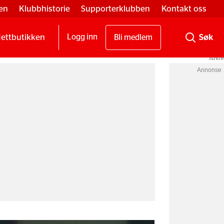
en
Klubbhistorie
Supporterklubben
Kontakt oss
ettbutikken
Logg inn
Bli medlem
Annonse