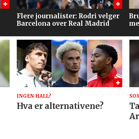
ger
Bruno og Cunha, men venter
Hv
med Tielemans?
INGEN HALL?
SO
Hva er alternativene?
Ta
Ar