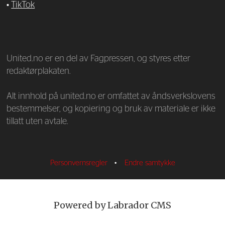
•
TikTok
—
United.no er en del av Fagpressen, og styres etter
redaktørplakaten.
Alt innhold på united.no er omfattet av åndsverkslovens
bestemmelser, og kopiering og bruk av materiale er ikke
tillatt uten avtale.
Personvernsregler
•
Endre samtykke
Powered by Labrador CMS