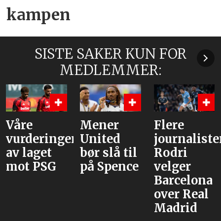
kampen
SISTE SAKER KUN FOR
MEDLEMMER:
Våre
Mener
Flere
vurderinger
United
journaliste
av laget
bør slå til
Rodri
mot PSG
på Spence
velger
Barcelona
over Real
Madrid