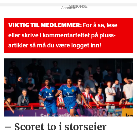
Annonse
VIKTIG TIL MEDLEMMER:
For å se, lese
eller skrive i kommentarfeltet på pluss-
artikler så må du være logget inn!
– Scoret to i storseier