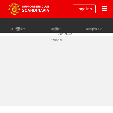
Logg inn
Bli medlem
Billetter
Nettbutikk
Annonse