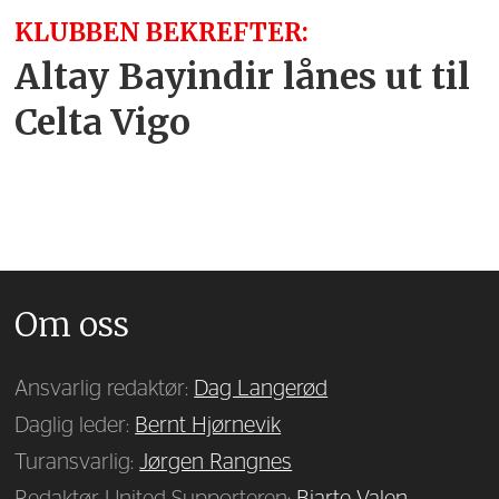
KLUBBEN BEKREFTER:
Altay Bayindir lånes ut til
Celta Vigo
Om oss
Ansvarlig redaktør:
Dag Langerød
Daglig leder:
Bernt Hjørnevik
Turansvarlig:
Jørgen Rangnes
Redaktør United-Supporteren:
Bjarte Valen