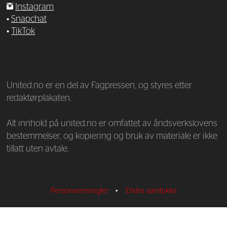
Instagram
•
Snapchat
•
TikTok
—
United.no er en del av Fagpressen, og styres etter
redaktørplakaten.
Alt innhold på united.no er omfattet av åndsverkslovens
bestemmelser, og kopiering og bruk av materiale er ikke
tillatt uten avtale.
Personvernsregler
•
Endre samtykke