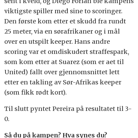
sent i kveld, og Diego Forlan ble kampens
viktigste spiller med sine to scoringer.
Den første kom etter et skudd fra rundt
25 meter, via en sørafrikaner og i mål
over en utspilt keeper. Hans andre
scoring var et omdiskudert straffespark,
som kom etter at Suarez (som er aet til
United) fallt over gjennomsnittet lett
etter en takling av Sør-Afrikas keeper
(som fikk rødt kort).
Til slutt pyntet Pereira på resultatet til 3-
0.
Så du på kampen? Hva synes du?