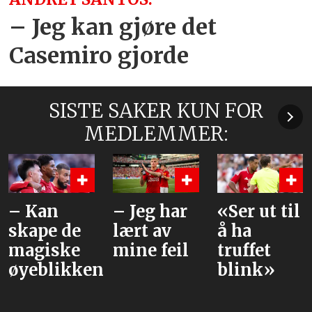
– Jeg kan gjøre det
Casemiro gjorde
SISTE SAKER KUN FOR
MEDLEMMER:
– Kan
– Jeg har
«Ser ut til
skape de
lært av
å ha
magiske
mine feil
truffet
øyeblikkene
blink»