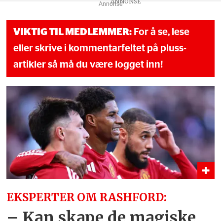
Annonse
VIKTIG TIL MEDLEMMER:
For å se, lese
eller skrive i kommentarfeltet på pluss-
artikler så må du være logget inn!
EKSPERTER OM RASHFORD:
– Kan skape de magiske