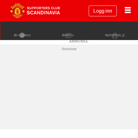
Logg inn
Bli medlem
Billetter
Nettbutikk
Annonse