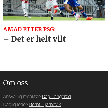
AMAD ETTER PSG:
– Det er helt vilt
Om oss
Ansvarlig redaktør:
Dag Langerød
Daglig leder:
Bernt Hjørnevik