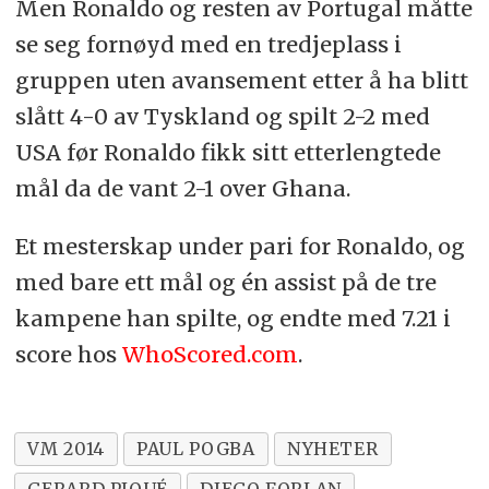
Men Ronaldo og resten av Portugal måtte
se seg fornøyd med en tredjeplass i
gruppen uten avansement etter å ha blitt
slått 4-0 av Tyskland og spilt 2-2 med
USA før Ronaldo fikk sitt etterlengtede
mål da de vant 2-1 over Ghana.
Et mesterskap under pari for Ronaldo, og
med bare ett mål og én assist på de tre
kampene han spilte, og endte med 7.21 i
score hos
WhoScored.com
.
VM 2014
PAUL POGBA
NYHETER
GERARD PIQUÉ
DIEGO FORLAN