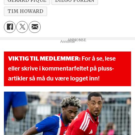
TIM HOWARD
Annonse
VIKTIG TIL MEDLEMMER:
For å se, lese
eller skrive i kommentarfeltet på pluss-
artikler så må du være logget inn!