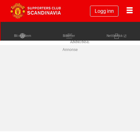
Logg inn
Bli medlem
Billetter
Nettbutikk
Annonse