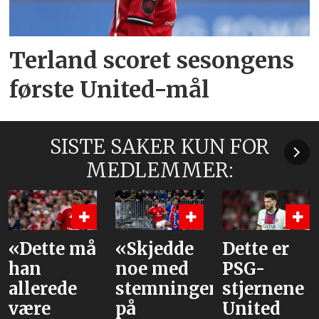
Terland scoret sesongens
første United-mål
SISTE SAKER KUN FOR
MEDLEMMER:
«Skjedde
Dette er
Våre
noe med
PSG-
vurderinge
stemningen
stjernene
av laget
på
United
mot PSG