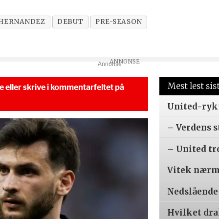
 HERNANDEZ
DEBUT
PRE-SEASON
Annonse
Mest lest sis
se eller skrive i kommentarfeltet på
United-ryk
– Verdens s
– United tr
Vitek nærm
Nedslående
Hvilket dr