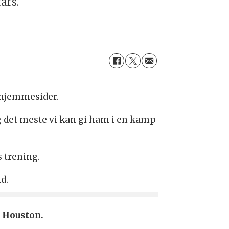
ars.
 hjemmesider.
g det meste vi kan gi ham i en kamp
 trening.
d.
i Houston.