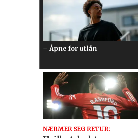
Så mye får United for Vitek
NÆRMER SEG RETUR: