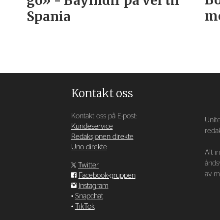
go» - Bayïndir på vei til
mo
Spania
Kontakt oss
Kontakt oss på E-post:
Unite
Kundeservice
redak
Redaksjonen direkte
Uno direkte
Alt i
ånds
Twitter
av ma
Facebook-gruppen
Instagram
•
Snapchat
•
TikTok