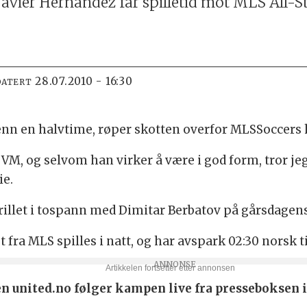
Javier Hernandez får spilletid mot MLS All-St
28.07.2010 - 16:30
DATERT
nn en halvtime, røper skotten overfor MLSSoccers
VM, og selvom han virker å være i god form, tror je
ie.
rillet i tospann med Dimitar Berbatov på gårsdagens
a MLS spilles i natt, og har avspark 02:30 norsk ti
 united.no følger kampen live fra presseboksen 