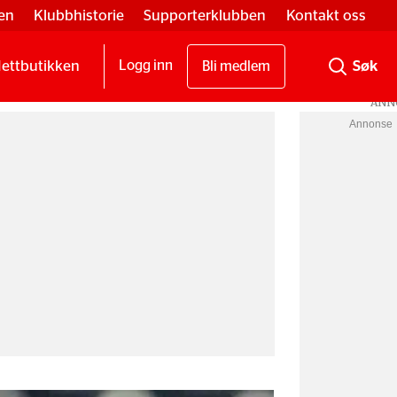
en
Klubbhistorie
Supporterklubben
Kontakt oss
ettbutikken
Logg inn
Bli medlem
Annonse