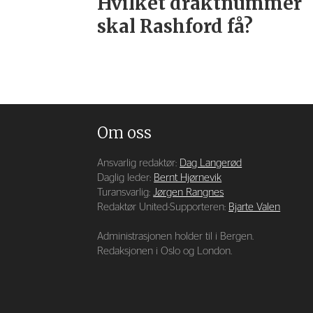
Hvilket draktnummer
skal Rashford få?
Om oss
Ansvarlig redaktør:
Dag Langerød
Daglig leder:
Bernt Hjørnevik
Turansvarlig:
Jørgen Rangnes
Redaktør United-Supporteren:
Bjarte Valen
Administrasjonen holder til i Bergen.
Redaksjonen i Oslo og London.