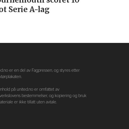
t Serie A-lag
—
d.no er en del av Fagpressen, og styres etter
tørplakaten.
nnhold på united.no er omfattet av
verkslovens bestemmelser, og kopiering og bruk
teriale er ikke tillatt uten avtale.