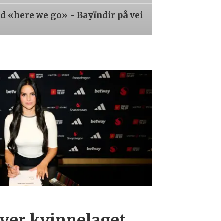
 «here we go» - Bayïndir på vei
over kvinnelaget