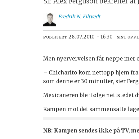
Sir Alex Ferguson bekrefter at 
Fredrik
N. Filtvedt
28.07.2010 - 16:30
PUBLISERT
SIST OPP
Men nyervervelsen får neppe mer e
– Chicharito kom nettopp hjem fra 
som denne er 30 minutter, sier Ferg
Mexicaneren ble ifølge nettstedet d
Kampen mot det sammensatte laget fr
NB: Kampen sendes ikke på TV, men