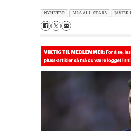
NYHETER
MLS ALL-STARS
JAVIER
VIKTIG TIL MEDLEMMER:
For å se, le
pluss-artikler så må du være logget inn!