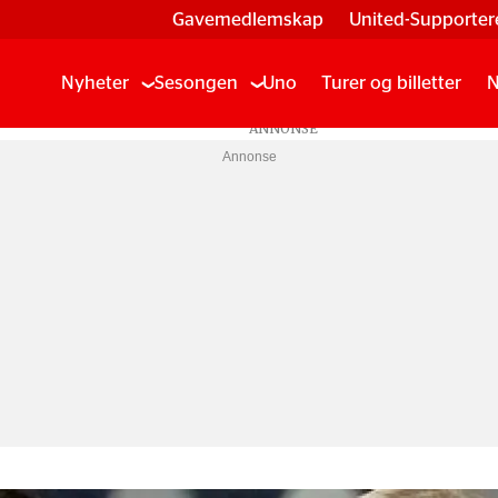
Gavemedlemskap
United-Supporter
Nyheter
Sesongen
Uno
Turer og billetter
N
Annonse