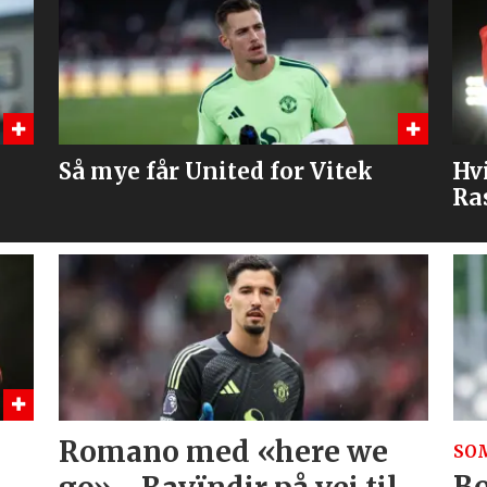
Hvilket draktnummer skal
– 
Rashford få?
lø
Romano med «here we
SO
Bo