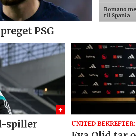
Romano med
til Spania
epreget PSG
-spiller
UNITED BEKREFTER:
Eva Olid tar 