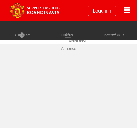
Logg inn
Bli medlem
Billetter
Nettbutikk
Annonse