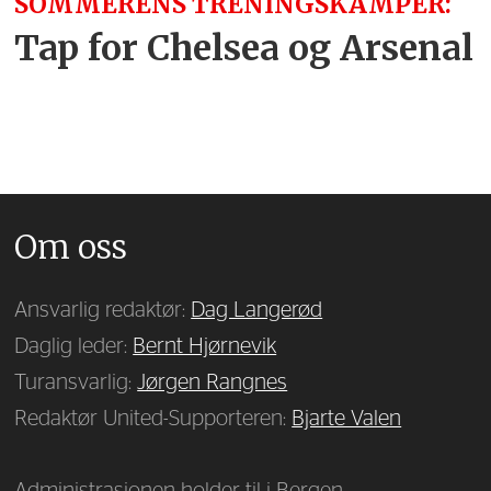
SOMMERENS TRENINGSKAMPER:
Tap for Chelsea og Arsenal
Om oss
Ansvarlig redaktør:
Dag Langerød
Daglig leder:
Bernt Hjørnevik
Turansvarlig:
Jørgen Rangnes
Redaktør United-Supporteren:
Bjarte Valen