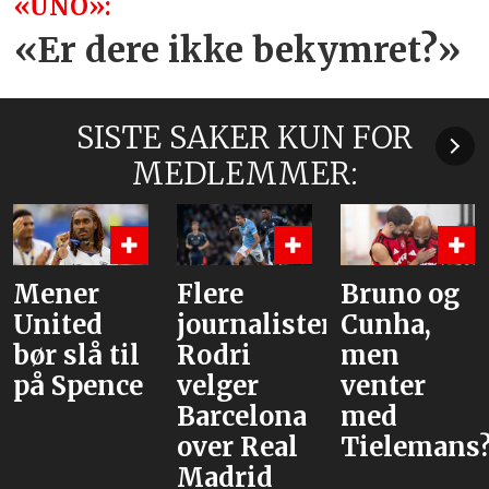
«UNO»:
«Er dere ikke bekymret?»
SISTE SAKER KUN FOR
MEDLEMMER:
Mener
Flere
Bruno og
United
journalister:
Cunha,
bør slå til
Rodri
men
på Spence
velger
venter
Barcelona
med
over Real
Tielemans?
Madrid