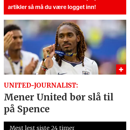
artikler så må du være logget inn!
UNITED-JOURNALIST:
Mener United bør slå til
på Spence
Mest lest siste 24 timer