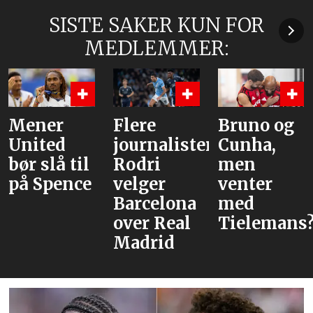
SISTE SAKER KUN FOR
MEDLEMMER:
Mener
Flere
Bruno og
United
journalister:
Cunha,
bør slå til
Rodri
men
på Spence
velger
venter
Barcelona
med
over Real
Tielemans?
Madrid