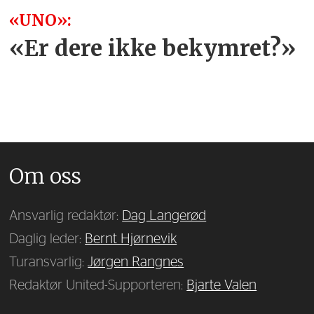
«UNO»:
«Er dere ikke bekymret?»
Om oss
Ansvarlig redaktør:
Dag Langerød
Daglig leder:
Bernt Hjørnevik
Turansvarlig:
Jørgen Rangnes
Redaktør United-Supporteren:
Bjarte Valen