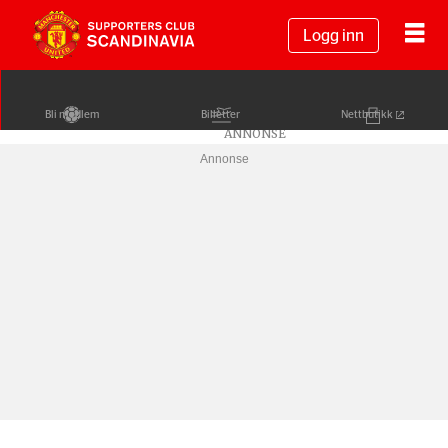
Logg inn
Bli medlem
Billetter
Nettbutikk
Annonse