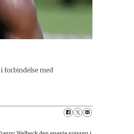
 i forbindelse med
Danny Welbeck den eneste spissen i