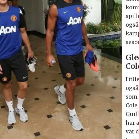
komm
spill
også.
kampe
seso
Gle
Col
I til
også 
som 
Cole
Guil
har a
var 