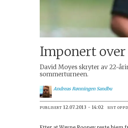
Imponert over
David Moyes skryter av 22-åri
sommerturneen.
Andreas
Rønningen Sandbu
12.07.2013 - 14:02
PUBLISERT
SIST OPP
Etter at Wayne Rooney reste hjem 