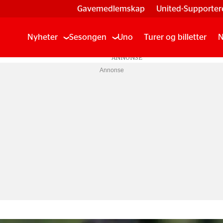
Gavemedlemskap
United-Supporter
Nyheter
Sesongen
Uno
Turer og billetter
N
Annonse