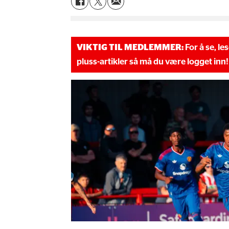
VIKTIG TIL MEDLEMMER:
For å se, le
pluss-artikler så må du være logget inn!