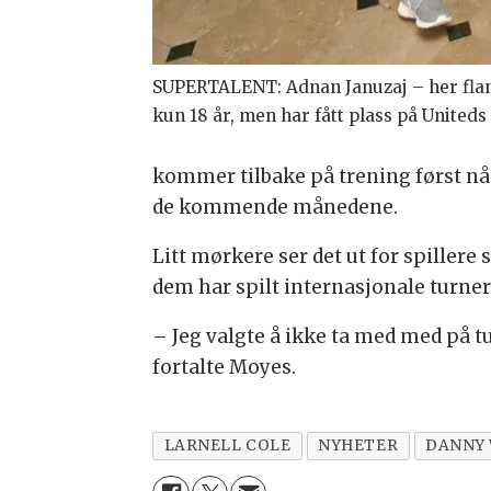
SUPERTALENT: Adnan Januzaj – her flan
kun 18 år, men har fått plass på Unite
kommer tilbake på trening først nå. 
de kommende månedene.
Litt mørkere ser det ut for spillere
dem har spilt internasjonale turn
– Jeg valgte å ikke ta med med på t
fortalte Moyes.
LARNELL COLE
NYHETER
DANNY