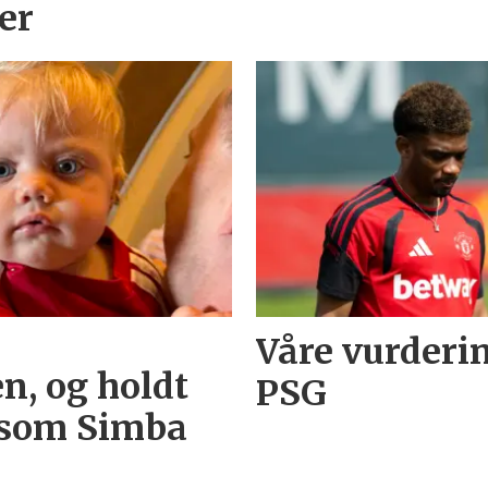
ier
Våre vurderi
n, og holdt
PSG
 som Simba