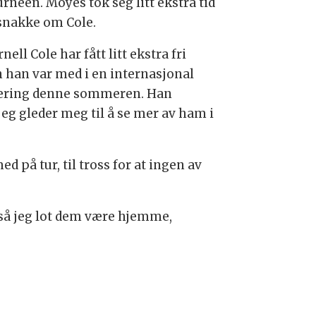
urneen. Moyes tok seg litt ekstra tid
 snakke om Cole.
nell Cole har fått litt ekstra fri
n han var med i en internasjonal
ering denne sommeren. Han
jeg gleder meg til å se mer av ham i
 på tur, til tross for at ingen av
, så jeg lot dem være hjemme,