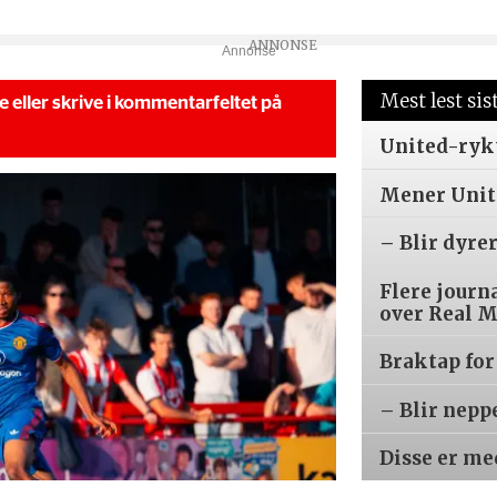
Annonse
Mest lest sis
se eller skrive i kommentarfeltet på
United-ryk
Mener Unite
– Blir dyre
Flere journ
over Real 
Braktap for
– Blir nepp
Disse er m