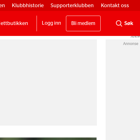
en
Klubbhistorie
Supporterklubben
Kontakt oss
ettbutikken
Logg inn
Bli medlem
Annonse