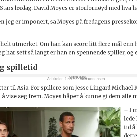
tars lørdag. David Moyes er storfornøyd med hva han
men jeg er imponert, sa Moyes på fredagens presseko
 helt utmerket. Om han kan score litt flere mål enn h
 jeg har sett så langt er han en spennende spiller, og
 spilletid
ter til Asia. For spillere som Jesse Lingard Michae
å vise seg frem. Moyes håper å kunne gi dem alle my
– I 
lede 
tid 
dette