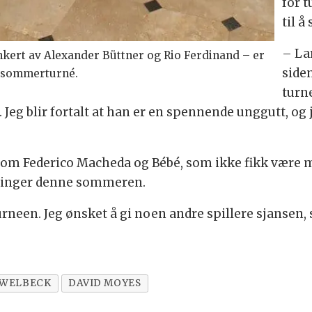
for t
til å
– Lar
kert av Alexander Büttner og Rio Ferdinand – er
side
ds sommerturné.
turn
Jeg blir fortalt at han er en spennende unggutt, og 
 som Federico Macheda og Bébé, som ikke fikk være med
eringer denne sommeren.
urneen. Jeg ønsket å gi noen andre spillere sjansen
 WELBECK
DAVID MOYES