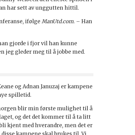
 har sett av unggutten hittil.
nferanse, ifølge
ManUtd.com
. – Han
an gjorde i fjor vil han kunne
 en jeg gleder meg til å jobbe med.
l Keane og Adnan Januzaj er kampene
e spilletid.
morgen blir min første mulighet til å
laget, og det det kommer til å ta litt
å bli kjent med hverandre, men det er
 disse kampene skal brukes til. Vi