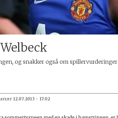
 Welbeck
ngen, og snakker også om spillervurderinger
12.07.2013 - 17:02
DATERT
fra sommerturneen med en skade i hamstringen, er 