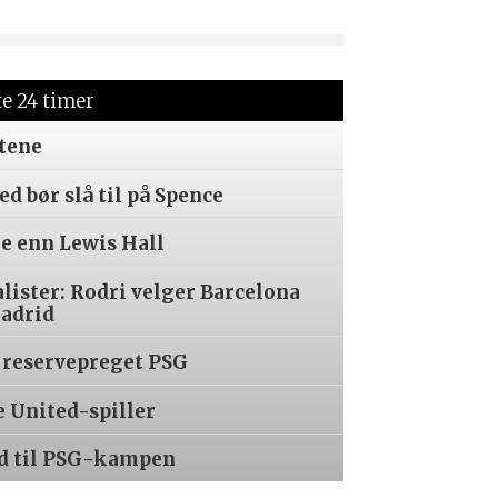
te 24 timer
tene
d bør slå til på Spence
re enn Lewis Hall
alister: Rodri velger Barcelona
Madrid
 reservepreget PSG
e United-spiller
ed til PSG-kampen