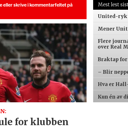
Mest lest sis
se eller skrive i kommentarfeltet på
United-ryk
Mener Unite
Flere journ
over Real 
Braktap for
– Blir nepp
Hva er Hall
Kun én av d
N:
kule for klubben