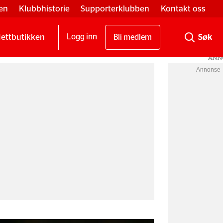
en
Klubbhistorie
Supporterklubben
Kontakt oss
ettbutikken
Logg inn
Bli medlem
Annonse