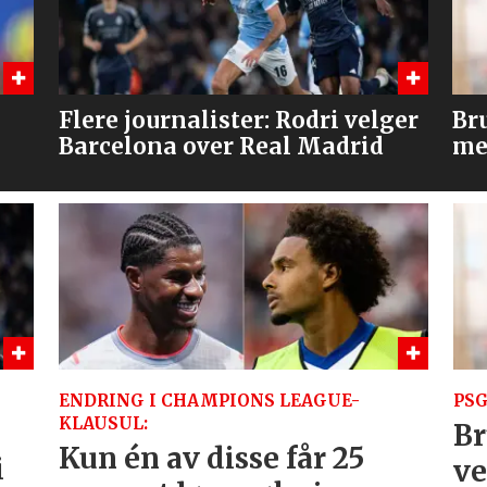
ger
Bruno og Cunha, men venter
Hv
med Tielemans?
ENDRING I CHAMPIONS LEAGUE-
PSG
KLAUSUL:
Br
Kun én av disse får 25
i
ve