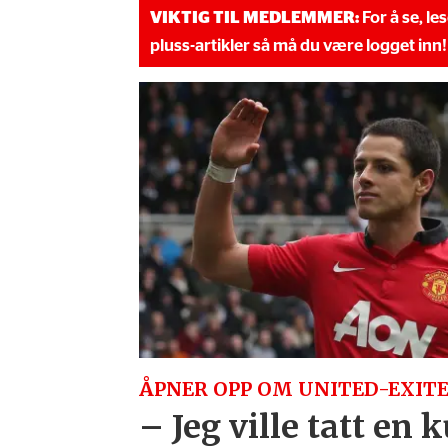
VIKTIG TIL MEDLEMMER:
For å se, le
pluss-artikler så må du være logget inn!
ÅPNER OPP OM UNITED-EXITE
– Jeg ville tatt en 