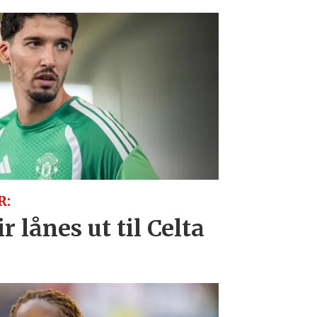
R:
r lånes ut til Celta