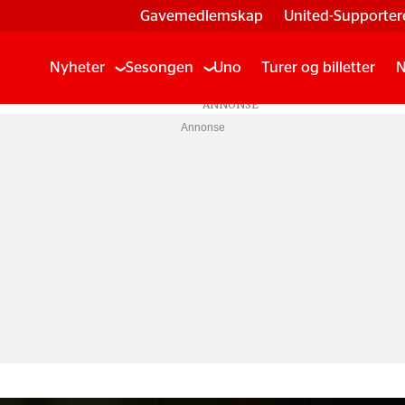
Gavemedlemskap
United-Supporter
Nyheter
Sesongen
Uno
Turer og billetter
N
Annonse