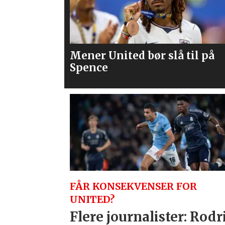
 til på
Flere journalister: Rodri vel
Barcelona over Real Madrid
FÅR KONSEKVENSER FOR
UNITED?
Flere journalister: Rodr