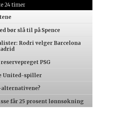
te 24 timer
tene
d bør slå til på Spence
alister: Rodri velger Barcelona
Madrid
 reservepreget PSG
e United-spiller
-alternativene?
isse får 25 prosent lønnsøkning