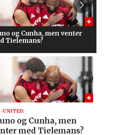
a er alternativene?
– Åpne for
-UNITED:
uno og Cunha, men
nter med Tielemans?