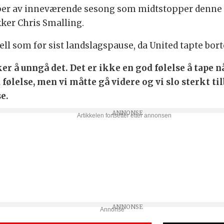
mper av inneværende sesong som midtstopper denne 
er Chris Smalling.
l som før sist landslagspause, da United tapte bor
r å unngå det. Det er ikke en god følelse å tape nå
ølelse, men vi måtte gå videre og vi slo sterkt tilba
e.
Annonse