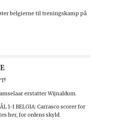
ter belgierne til treningskamp på
VE
T!
Ramselaar erstatter Wijnaldum.
MÅL 1-1 BELGIA: Carrasco scorer for
es her, for ordens skyld.