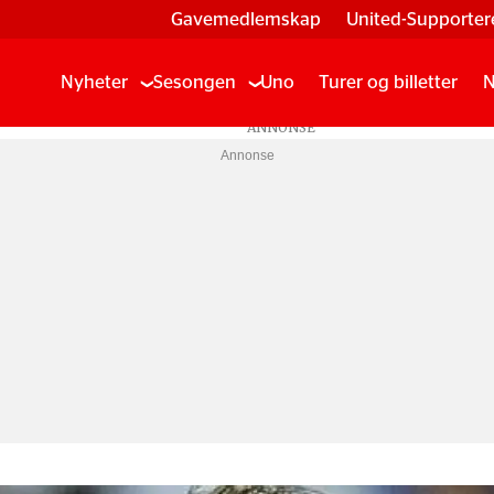
Gavemedlemskap
United-Supporter
Nyheter
Sesongen
Uno
Turer og billetter
N
Annonse