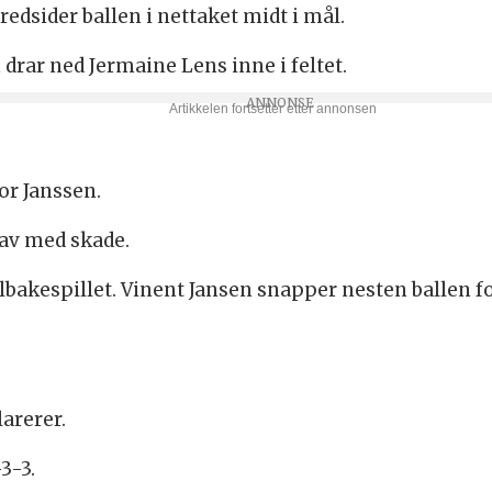
dsider ballen i nettaket midt i mål.
n drar ned Jermaine Lens inne i feltet.
tor Janssen.
 av med skade.
tilbakespillet. Vinent Jansen snapper nesten ballen
larerer.
3-3.