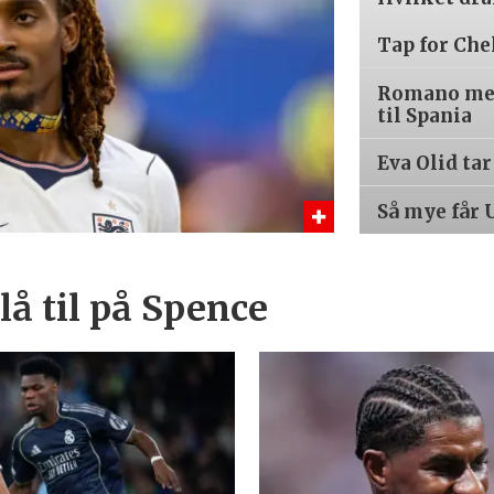
Tap for Che
Romano med
til Spania
Eva Olid ta
Så mye får 
å til på Spence