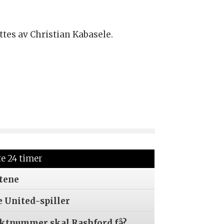
ttes av Christian Kabasele.
te 24 timer
tene
e United-spiller
aktnummer skal Rashford få?