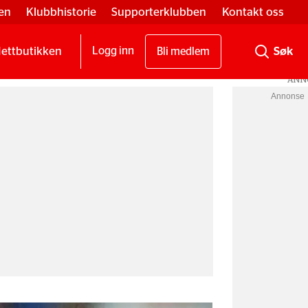
en
Klubbhistorie
Supporterklubben
Kontakt oss
ettbutikken
Logg inn
Bli medlem
Annonse