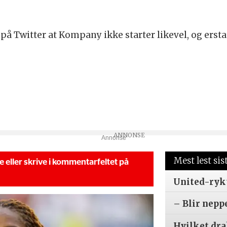
på Twitter at Kompany ikke starter likevel, og ersta
Annonse
Mest lest sis
se eller skrive i kommentarfeltet på
United-ryk
– Blir nepp
Hvilket dr