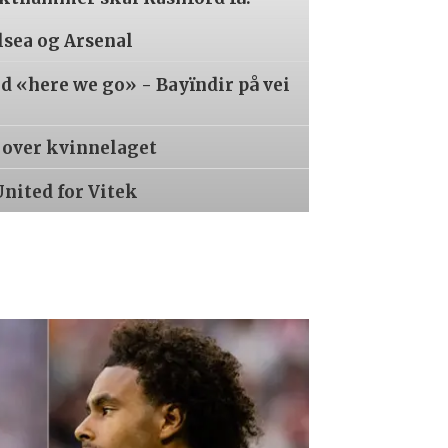
lsea og Arsenal
 «here we go» - Bayïndir på vei
r over kvinnelaget
United for Vitek