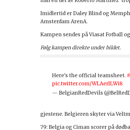
han en del av Roberto Martínez’ tro
Imidlertid er Daley Blind og Memph
Amsterdam ArenA.
Kampen sendes på Viasat Fotball og
Følg kampen direkte under bildet.
Here's the official teamsheet.
#
pic.twitter.com/WLAerILWi8
— BelgianRedDevils (@BelRedD
gjestene. Belgieren skyter via Veltm
79: Belgia og Ciman scorer på dødbal