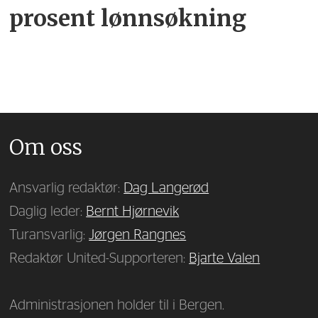
prosent lønnsøkning
Om oss
Ansvarlig redaktør:
Dag Langerød
Daglig leder:
Bernt Hjørnevik
Turansvarlig:
Jørgen Rangnes
Redaktør United-Supporteren:
Bjarte Valen
Administrasjonen holder til i Bergen.