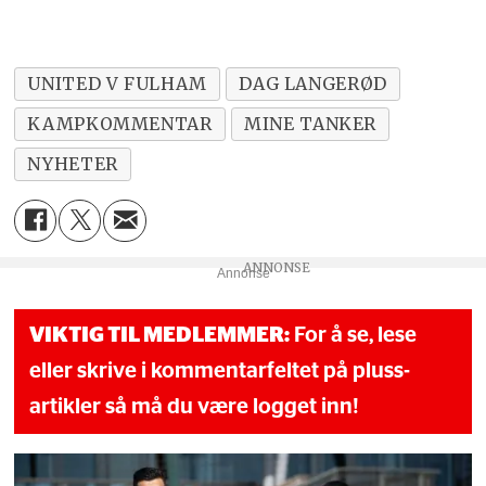
UNITED V FULHAM
DAG LANGERØD
KAMPKOMMENTAR
MINE TANKER
NYHETER
Annonse
VIKTIG TIL MEDLEMMER:
For å se, lese
eller skrive i kommentarfeltet på pluss-
artikler så må du være logget inn!