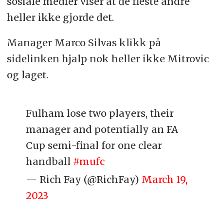
sosiale medier viser at de fleste andre
heller ikke gjorde det.
Manager Marco Silvas klikk på
sidelinken hjalp nok heller ikke Mitrovic
og laget.
Fulham lose two players, their
manager and potentially an FA
Cup semi-final for one clear
handball
#mufc
— Rich Fay (@RichFay)
March 19,
2023