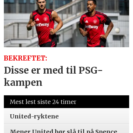
BEKREFTET:
Disse er med til PSG-
kampen
Mest lest siste 24 timer
United-ryktene
Mener United bør slå til på Spence