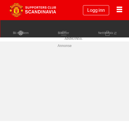
Logg inn
Bli medlem
Billetter
Nettbutikk
Annonse