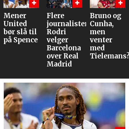
Flere
Bruno og
Hva er
journalister:
Cunha,
alternative
Rodri
men
velger
venter
Barcelona
med
over Real
Tielemans?
Madrid