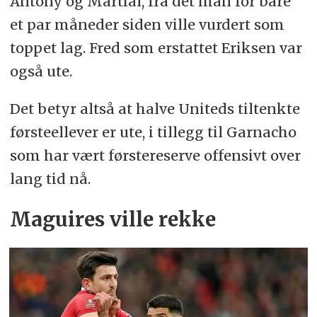
Antony og Martial, fra det man for bare
et par måneder siden ville vurdert som
toppet lag. Fred som erstattet Eriksen var
også ute.
Det betyr altså at halve Uniteds tiltenkte
førsteellever er ute, i tillegg til Garnacho
som har vært førstereserve offensivt over
lang tid nå.
Maguires ville rekke