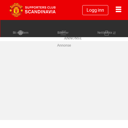
Logg inn
Bli medlem
Billetter
Nettbutikk
Annonse