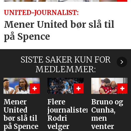
UNITED-JOURNALIST:
Mener United bør slå til
på Spence
SISTE SAKER KUN FOR
MEDLEMMER:
Flere
Bruno og
Hva er
journalister:
Cunha,
alternative
Rodri
men
velger
venter