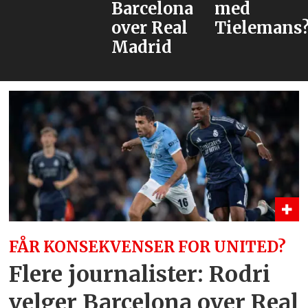
Barcelona
med
over Real
Tielemans?
Madrid
FÅR KONSEKVENSER FOR UNITED?
Flere journalister: Rodri
velger Barcelona over Real