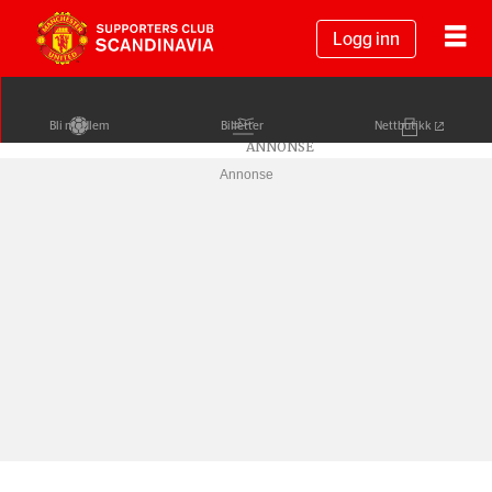
Logg inn
Bli medlem
Billetter
Nettbutikk
Annonse