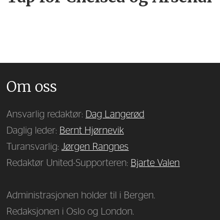
Om oss
Ansvarlig redaktør:
Dag Langerød
Daglig leder:
Bernt Hjørnevik
Turansvarlig:
Jørgen Rangnes
Redaktør United-Supporteren:
Bjarte Valen
Administrasjonen holder til i Bergen.
Redaksjonen i Oslo og London.