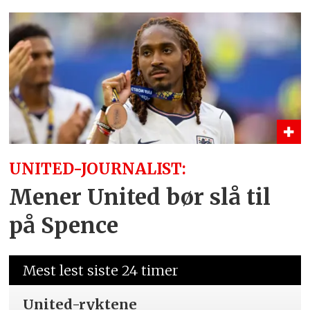
UNITED-JOURNALIST:
Mener United bør slå til
på Spence
Mest lest siste 24 timer
United-ryktene