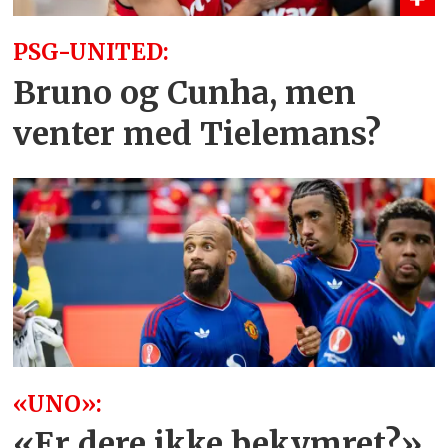
PSG-UNITED:
Bruno og Cunha, men
venter med Tielemans?
«UNO»:
«Er dere ikke bekymret?»