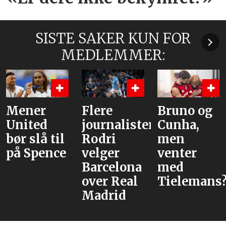
SISTE SAKER KUN FOR
MEDLEMMER:
er
Flere
Bruno og
Hva 
ed
journalister:
Cunha,
alte
lå til
Rodri
men
pence
velger
venter
Barcelona
med
over Real
Tielemans?
Madrid