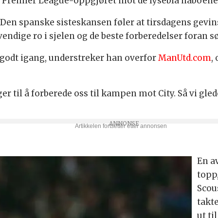
 Premier League-oppgjøret mot de lyseblå naboene
. Den spanske sisteskansen føler at tirsdagens gevi
dvendige ro i sjelen og de beste forberedelser foran
e godt igang, understreker han overfor
ManUtd.com
,
r til å forberede oss til kampen mot City. Så vi glede
En a
topp
Scou
takte
ut t