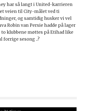
ey har så langt i United-karrieren
t veien til City-målet ved ti
dninger, og samtidig husker vi vel
 hva Robin van Persie hadde på lager
e to klubbene møttes på Etihad like
ul forrige sesong ..?