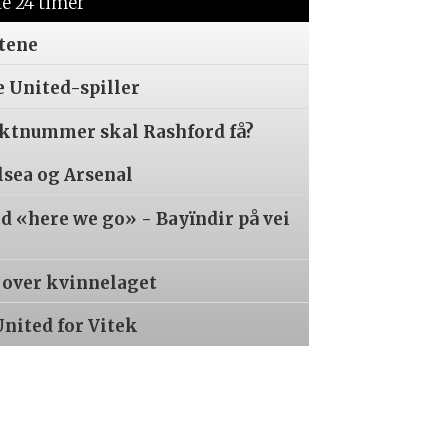
te 24 timer
tene
e United-spiller
aktnummer skal Rashford få?
lsea og Arsenal
 «here we go» - Bayïndir på vei
r over kvinnelaget
United for Vitek