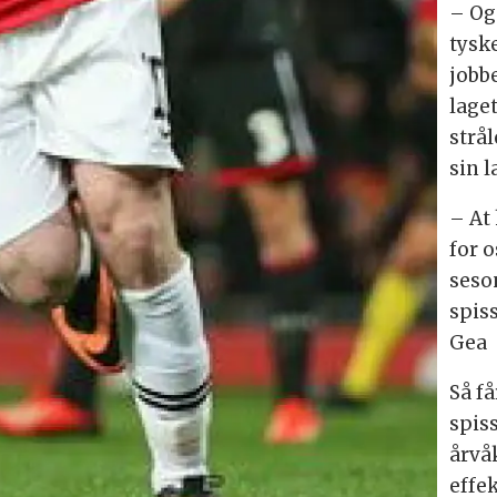
– Og
tyske
jobb
laget
strål
sin 
– At
for 
seso
spiss
Gea
Så få
spiss
årvå
effe