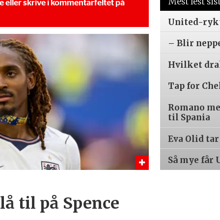
Mest lest sis
se eller skrive i kommentarfeltet på
United-ryk
– Blir nepp
Hvilket dr
Tap for Che
Romano med
til Spania
Eva Olid ta
Så mye får 
å til på Spence