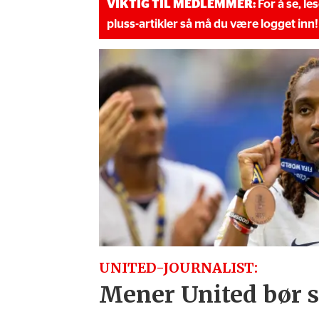
VIKTIG TIL MEDLEMMER:
For å se, le
pluss-artikler så må du være logget inn!
UNITED-JOURNALIST:
Mener United bør sl