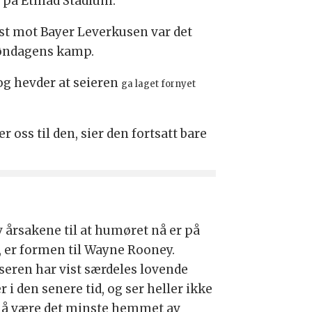
 på Etihad Stadium.
nst mot Bayer Leverkusen var det
 søndagens kamp.
 og hevder at seieren
ga laget fornyet
r oss til den, sier den fortsatt bare
v årsakene til at humøret nå er på
, er formen til Wayne Rooney.
seren har vist særdeles lovende
r i den senere tid, og ser heller ikke
il å være det minste hemmet av