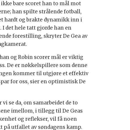
 ikke bare scoret han to mål mot
rne; han spilte strålende fotball,
et hardt og brakte dynamikk inn i
. I det hele tatt gjorde han en
ende forestilling, skryter De Gea av
lagkamerat.
 han og Robin scorer mål er viktig
oss. De er nøkkelspillere som denne
ngen kommer til utgjøre et effektiv
par for oss, sier en optimistisk De
r vi se da, om samarbeidet de to
ene imellom, i tillegg til De Geas
kenhet og reflekser, vil få noen
kt på utfallet av søndagens kamp.