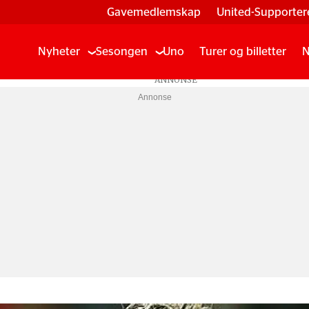
Gavemedlemskap
United-Supporter
Nyheter
Sesongen
Uno
Turer og billetter
N
Annonse