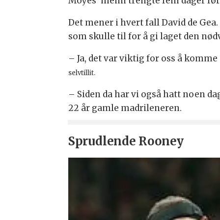
Moyes’ menn trengte fem dager før
Det mener i hvert fall David de Gea
som skulle til for å gi laget den nø
– Ja, det var viktig for oss å komm
selvtillit.
– Siden da har vi også hatt noen dage
22 år gamle madrileneren.
Sprudlende Rooney