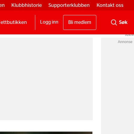
en
Klubbhistorie
Supporterklubben
Kontakt oss
ettbutikken
Logg inn
Bli medlem
Annonse