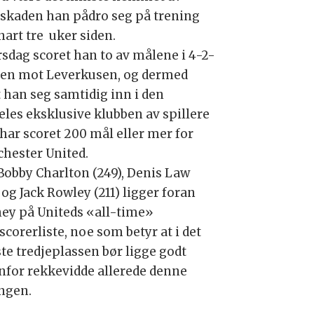
skaden han pådro seg på trening
nart tre uker siden.
irsdag scoret han to av målene i 4-2-
ren mot Leverkusen, og dermed
t han seg samtidig inn i den
eles eksklusive klubben av spillere
har scoret 200 mål eller mer for
hester United.
Bobby Charlton (249), Denis Law
 og Jack Rowley (211) ligger foran
ey på Uniteds «all-time»
corerliste, noe som betyr at i det
te tredjeplassen bør ligge godt
nfor rekkevidde allerede denne
ngen.