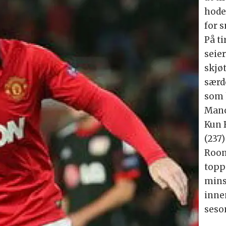
hode
for s
På t
seie
skjø
særd
som 
Manc
Kun 
(237)
Roon
topps
mins
inne
seso