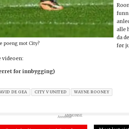
Roon
funne
anle
alle
da d
re poeng mot City?
før j
e videoen:
erret for innbygging)
AVID DE GEA
CITY V UNITED
WAYNE ROONEY
Annonse