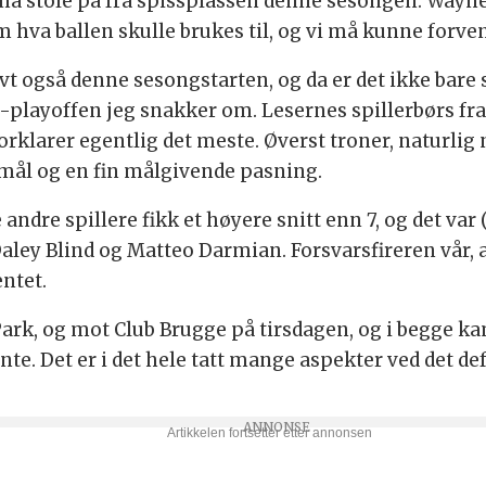
å stole på fra spissplassen denne sesongen: Wayne
hva ballen skulle brukes til, og vi må kunne forvent
t også denne sesongstarten, og da er det ikke bare
layoffen jeg snakker om. Lesernes spillerbørs fr
orklarer egentlig det meste. Øverst troner, naturlig
 mål og en fin målgivende pasning.
 andre spillere fikk et høyere snitt enn 7, og det var
aley Blind og Matteo Darmian. Forsvarsfireren vår, al
entet.
 Park, og mot Club Brugge på tirsdagen, og i begge k
te. Det er i det hele tatt mange aspekter ved det de