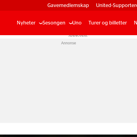
Gavemedlemskap
United-Supporter
Nyheter
Sesongen
Uno
Turer og billetter
N
Annonse