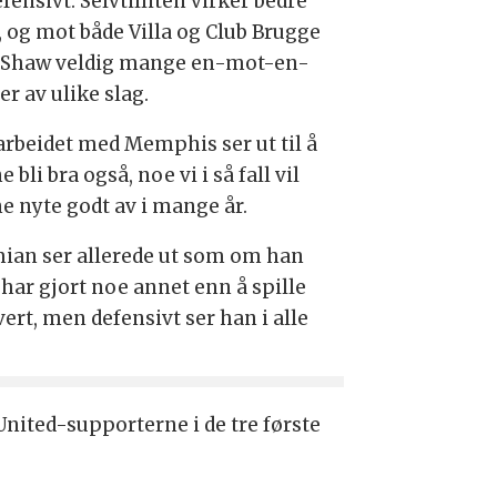
fensivt. Selvtilliten virker bedre
, og mot både Villa og Club Brugge
 Shaw veldig mange en-mot-en-
er av ulike slag.
rbeidet med Memphis ser ut til å
 bli bra også, noe vi i så fall vil
e nyte godt av i mange år.
ian ser allerede ut som om han
 har gjort noe annet enn å spille
ert, men defensivt ser han i alle
 United-supporterne i de tre første