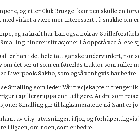
mpene, og etter Club Brugge-kampen skulle en forve
 med virket å være mer interessert i å snakke om 
po, og rå kraft har han også nok av. Spilleforståels
Smalling hindrer situasjoner i å oppstå ved å lese sp
ball er han i det hele tatt ganske undervurdert, noe 
lv om det ser ut som en førerløs traktor som ruller 
med Liverpools Sakho, som også vanligvis har bedre ko
se Smalling som leder. Vår tredjekaptein trenger ik
rfigur i spillergruppa enn tidligere. Andre som reis
oner Smalling gir til lagkameratene nå (sånt er jo e
erkant av City-utvisningen i fjor, og forhåpentligvis
re i ligaen, om noen, som er bedre.