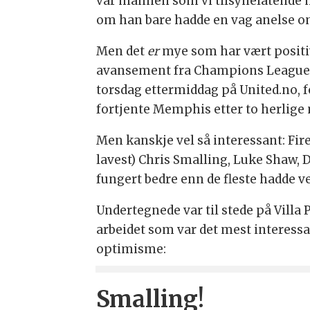
var mannen som vi tilsynelatende m
om han bare hadde en vag anelse om 
Men det
er
mye som har vært positiv
avansement fra Champions League-p
torsdag ettermiddag på United.no, f
fortjente Memphis etter to herlige
Men kanskje vel så interessant: Fire
lavest) Chris Smalling, Luke Shaw, D
fungert bedre enn de fleste hadde v
Undertegnede var til stede på Villa
arbeidet som var det mest interessan
optimisme:
Smalling!