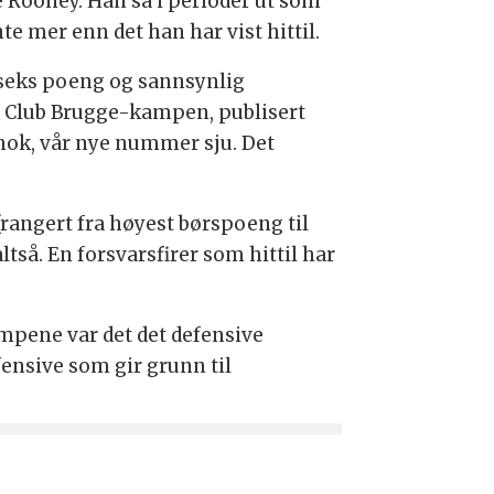
 Rooney. Han så i perioder ut som
e mer enn det han har vist hittil.
 seks poeng og sannsynlig
a Club Brugge-kampen, publisert
 nok, vår nye nummer sju. Det
 (rangert fra høyest børspoeng til
tså. En forsvarsfirer som hittil har
ampene var det det defensive
fensive som gir grunn til