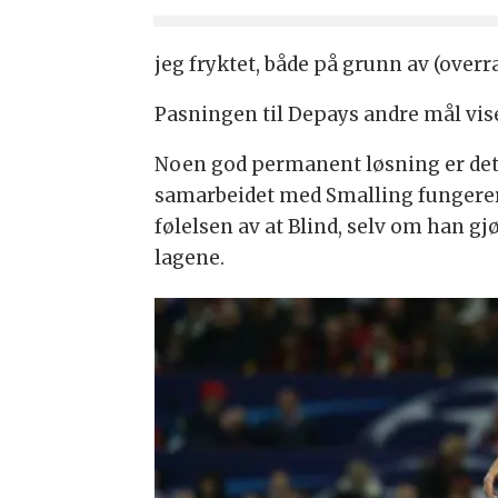
jeg fryktet, både på grunn av (over
Pasningen til Depays andre mål viser
Noen god permanent løsning er det
samarbeidet med Smalling fungerer br
følelsen av at Blind, selv om han gj
lagene.