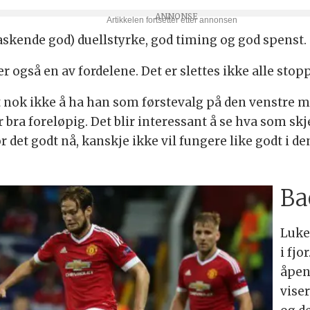
raskende god) duellstyrke, god timing og god spenst.
 også en av fordelene. Det er slettes ikke alle stop
 nok ikke å ha han som førstevalg på den venstre 
a foreløpig. Det blir interessant å se hva som skjer
ør det godt nå, kanskje ikke vil fungere like godt i d
Ba
Luke
i fjo
åpen
viser