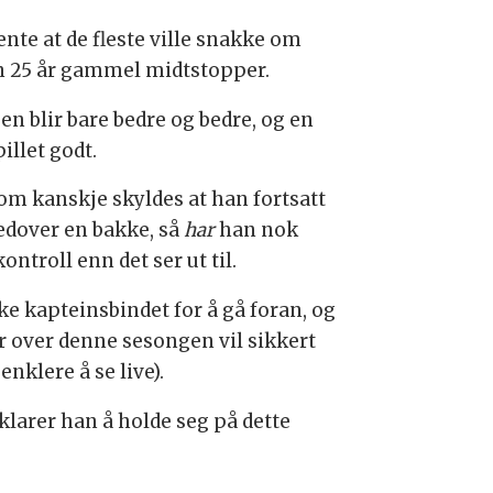
nte at de fleste ville snakke om
en 25 år gammel midtstopper.
en blir bare bedre og bedre, og en
illet godt.
som kanskje skyldes at han fortsatt
nedover en bakke, så
har
han nok
ntroll enn det ser ut til.
ke kapteinsbindet for å gå foran, og
er over denne sesongen vil sikkert
nklere å se live).
 klarer han å holde seg på dette