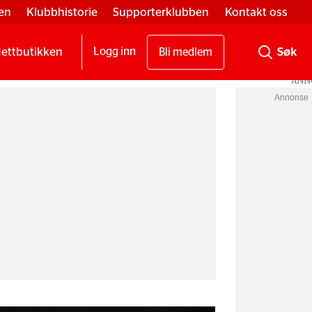
en
Klubbhistorie
Supporterklubben
Kontakt oss
ettbutikken
Logg inn
Bli medlem
Annonse