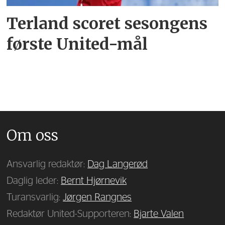
Terland scoret sesongens
første United-mål
Om oss
Ansvarlig redaktør:
Dag Langerød
Daglig leder:
Bernt Hjørnevik
Turansvarlig:
Jørgen Rangnes
Redaktør United-Supporteren:
Bjarte Valen