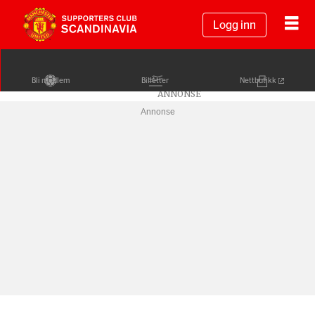
Logg inn
Bli medlem
Billetter
Nettbutikk
Annonse