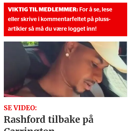
VIKTIG TIL MEDLEMMER:
For å se, lese
eller skrive i kommentarfeltet på pluss-
artikler så må du være logget inn!
SE VIDEO:
Rashford tilbake på