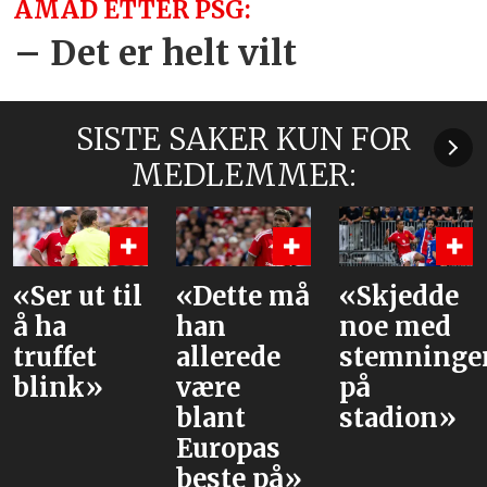
AMAD ETTER PSG:
– Det er helt vilt
SISTE SAKER KUN FOR
MEDLEMMER:
«Dette må
«Skjedde
Dette er
han
noe med
PSG-
allerede
stemningen
stjernene
være
på
United
blant
stadion»
trolig
Europas
møter
beste på»