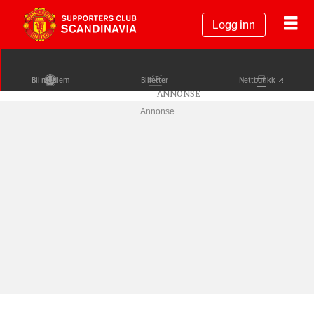
Logg inn
Bli medlem
Billetter
Nettbutikk
Annonse