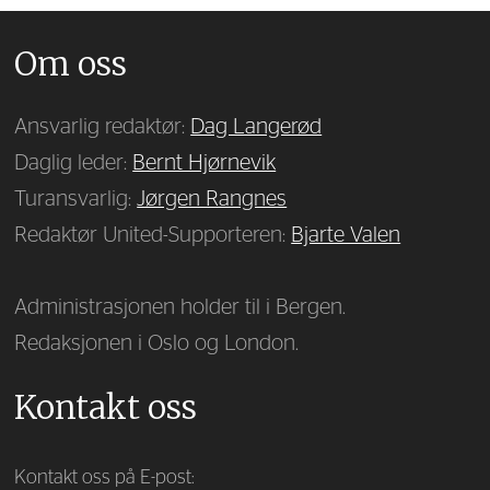
Om oss
Ansvarlig redaktør:
Dag Langerød
Daglig leder:
Bernt Hjørnevik
Turansvarlig:
Jørgen Rangnes
Redaktør United-Supporteren:
Bjarte Valen
Administrasjonen holder til i Bergen.
Redaksjonen i Oslo og London.
Kontakt oss
Kontakt oss på E-post: