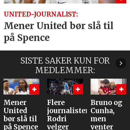
UNITED-JOURNALIST:
Mener United bør slå til
på Spence
SISTE SAKER KUN FOR
MEDLEMMER:
Flere
Bruno og
Hva er
d
journalister:
Cunha,
altern
 til
Rodri
men
nce
velger
venter