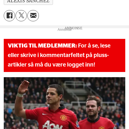
ALEXIS SÁNCHEZ
Annonse
VIKTIG TIL MEDLEMMER:
For å se, lese
eller skrive i kommentarfeltet på pluss-
artikler så må du være logget inn!