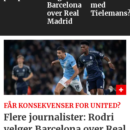
Barcelona
med
over Real
Tielemans?
Madrid
FÅR KONSEKVENSER FOR UNITED?
Flere journalister: Rodri
velger Barcelona over Real